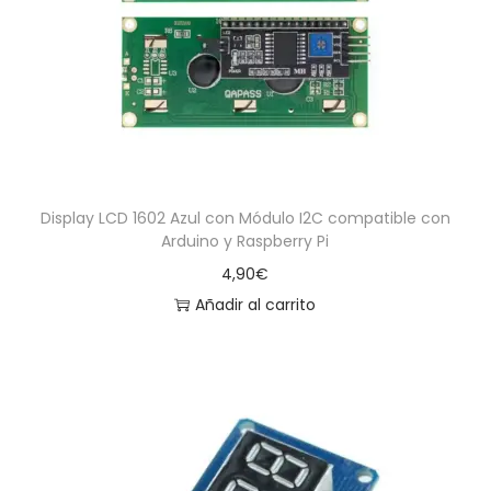
a
i
c
d
i
o
ó
n
Display LCD 1602 Azul con Módulo I2C compatible con
Arduino y Raspberry Pi
4,90
€
Añadir al carrito