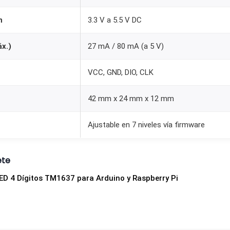
r
n
3.3 V a 5.5 V DC
a
A
áx.)
27 mA / 80 mA (a 5 V)
r
d
VCC, GND, DIO, CLK
u
i
42 mm x 24 mm x 12 mm
n
o
Ajustable en 7 niveles vía firmware
y
R
ete
a
ED 4 Dígitos TM1637 para Arduino y Raspberry Pi
s
p
b
e