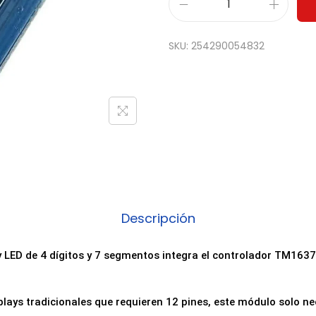
M
ó
SKU:
254290054832
d
u
l
o
D
i
s
p
l
Descripción
a
y
 LED de 4 dígitos y 7 segmentos integra el controlador TM1637,
L
E
plays tradicionales que requieren 12 pines, este módulo solo nec
D