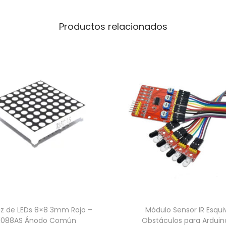
r
r
Productos relacionados
y
P
i
c
a
n
t
i
d
a
d
iz de LEDs 8×8 3mm Rojo –
Módulo Sensor IR Esqui
1088AS Ánodo Común
Obstáculos para Arduin