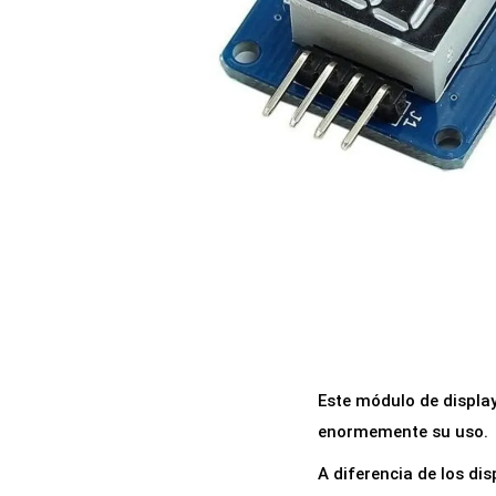
a
i
c
d
i
o
ó
n
Este módulo de display
enormemente su uso.
A diferencia de los dis