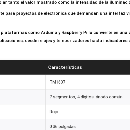
olar tanto el valor mostrado como la intensidad de la iluminaci
4
D
nte para proyectos de electrónica que demandan una interfaz vi
í
g
plataformas como Arduino y Raspberry Pi lo convierte en una o
i
licaciones, desde relojes y temporizadores hasta indicadores
t
o
s
Características
T
M
TM1637
1
6
7 segmentos, 4 dígitos, ánodo común
3
7
Rojo
p
0.36 pulgadas
a