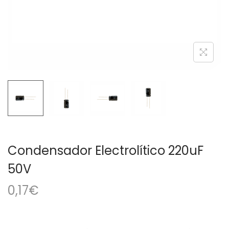
a
i
c
d
i
o
ó
n
Condensador Electrolítico 220uF
50V
0,17
€