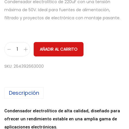
Condensador electrolítico de 220uF con una tensión
máxima de 50V. Ideal para fuentes de alimentación,
filtrado y proyectos de electrónica con montaje pasante.
AÑADIR AL CARRITO
C
o
SKU:
264392663000
n
d
e
Descripción
n
s
a
Condensador electrolítico de alta calidad, diseñado para
d
ofrecer un rendimiento estable en una amplia gama de
o
aplicaciones electrónicas.