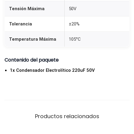
0
Tensión Máxima
50V
u
F
Tolerancia
±20%
5
0
Temperatura Máxima
105°C
V
c
Contenido del paquete
a
1x Condensador Electrolítico 220uF 50V
n
t
i
d
a
d
Productos relacionados