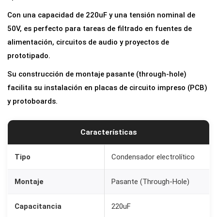
r
Con una capacidad de 220uF y una tensión nominal de
E
50V, es perfecto para tareas de filtrado en fuentes de
l
alimentación, circuitos de audio y proyectos de
e
prototipado.
c
Su construcción de montaje pasante (through-hole)
t
facilita su instalación en placas de circuito impreso (PCB)
r
y protoboards.
o
l
í
Características
t
i
Tipo
Condensador electrolítico
c
Montaje
Pasante (Through-Hole)
o
2
Capacitancia
220uF
2