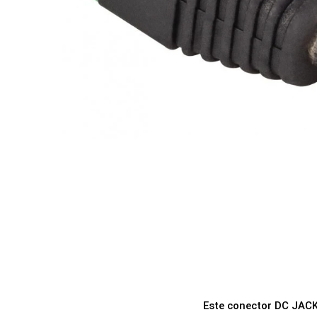
a
i
c
d
i
o
ó
n
Este conector DC JACK