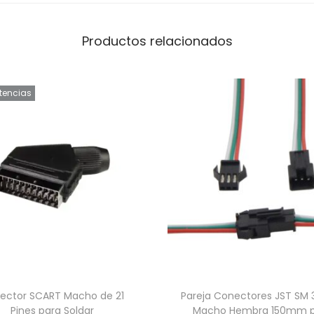
i
n
Productos relacionados
c
a
n
stencias
t
i
d
a
d
ector SCART Macho de 21
Pareja Conectores JST SM 3
Pines para Soldar
Macho Hembra 150mm p