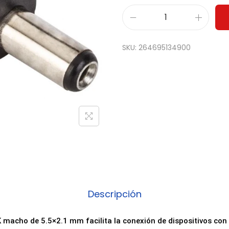
C
o
SKU:
264695134900
n
e
c
t
o
r
D
C
J
a
Descripción
c
k
 macho de 5.5×2.1 mm facilita la conexión de dispositivos con
M