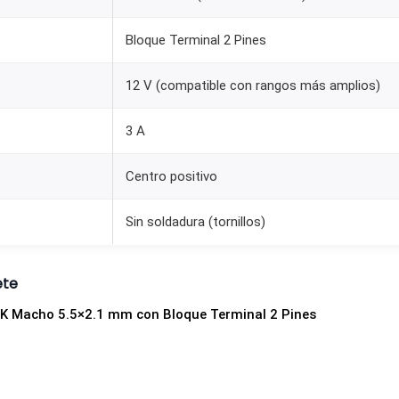
b
Bloque Terminal 2 Pines
l
o
12 V (compatible con rangos más amplios)
q
u
3 A
e
t
Centro positivo
e
r
Sin soldadura (tornillos)
m
i
ete
n
K Macho 5.5×2.1 mm con Bloque Terminal 2 Pines
a
l
2
P