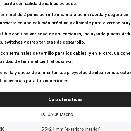
fuente con salida de cables pelados.
a
c
erminal de 2 pines permite una instalación rápida y segura sin
h
onvierte en una solución práctica y eficiente para diversos proy
o
ible con una variedad de aplicaciones, incluyendo placas Ardu
5
s, switches y otras tarjetas de desarrollo.
.
con terminales de tornillo para los cables, y en el otro, un c
5
ridad de terminal central positiva.
x
2
ncilla y eficaz de alimentar tus proyectos de electrónica, este 
.
ad necesarias para tus conexiones.
1
m
Características
m
c
DC JACK Macho
o
n
CK
5.5×2.1 mm (exterior x interior)