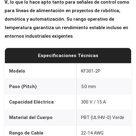
V
, lo que lo hace apto tanto para señales de control como
F
para líneas de alimentación en proyectos de robótica,
3
domótica y automatización. Su rango operativo de
0
temperatura garantiza un rendimiento estable incluso en
1
entornos industriales exigentes.
p
a
r
Especificaciones Técnicas
a
P
Modelo
KF301-2P
C
Paso (Pitch)
5.0 mm
B
2
Capacidad Eléctrica
300 V / 15 A
P
i
Material del Cuerpo
PBT (UL94V-0) Verde
n
e
Rango de Cable
22-14 AWG