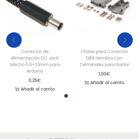
i
d
a
d
Conector de
Chasis para Conector
Alimentación DC Jack
DB9 Hembra con
Macho 5.5×2.1mm para
Terminales para Soldar
Arduino
1,00
€
0,25
€
Añadir al carrito
Añadir al carrito