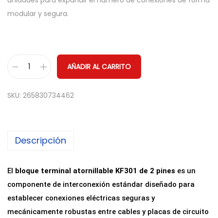
unidades para expandir el número de conexiones de forma
modular y segura.
AÑADIR AL CARRITO
B
l
SKU:
265830734462
o
q
u
Descripción
e
T
e
El
bloque terminal atornillable KF301 de 2 pines
es un
r
componente de interconexión estándar diseñado para
m
establecer conexiones eléctricas seguras y
i
mecánicamente robustas entre cables y placas de circuito