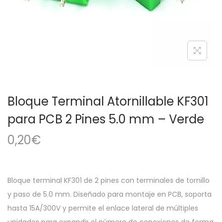
a
i
c
d
i
o
ó
n
Bloque Terminal Atornillable KF301
para PCB 2 Pines 5.0 mm – Verde
0,20
€
Bloque terminal KF301 de 2 pines con terminales de tornillo
y paso de 5.0 mm. Diseñado para montaje en PCB, soporta
hasta 15A/300V y permite el enlace lateral de múltiples