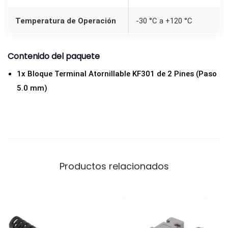
s
5
Temperatura de Operación
-30 °C a +120 °C
.
0
Contenido del paquete
m
1x Bloque Terminal Atornillable KF301 de 2 Pines (Paso
m
5.0 mm)
-
V
e
r
d
e
Productos relacionados
c
a
n
t