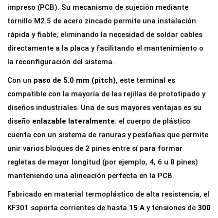
n
impreso (PCB). Su mecanismo de sujeción mediante
a
tornillo M2.5 de acero zincado permite una instalación
l
rápida y fiable, eliminando la necesidad de soldar cables
A
directamente a la placa y facilitando el mantenimiento o
t
la reconfiguración del sistema.
o
Con un
paso de 5.0 mm (pitch)
, este terminal es
r
compatible con la mayoría de las rejillas de prototipado y
n
diseños industriales. Una de sus mayores ventajas es su
i
diseño
enlazable lateralmente
: el cuerpo de plástico
l
cuenta con un sistema de ranuras y pestañas que permite
l
unir varios bloques de 2 pines entre sí para formar
a
regletas de mayor longitud (por ejemplo, 4, 6 u 8 pines)
b
manteniendo una alineación perfecta en la PCB.
l
Fabricado en material termoplástico de alta resistencia, el
e
KF301 soporta corrientes de hasta
15 A
y tensiones de
300
K