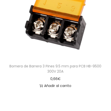
a
i
c
d
i
o
ó
n
Bornera de Barrera 3 Pines 9.5 mm para PCB HB-9500
300V 20A
0,66
€
Añadir al carrito