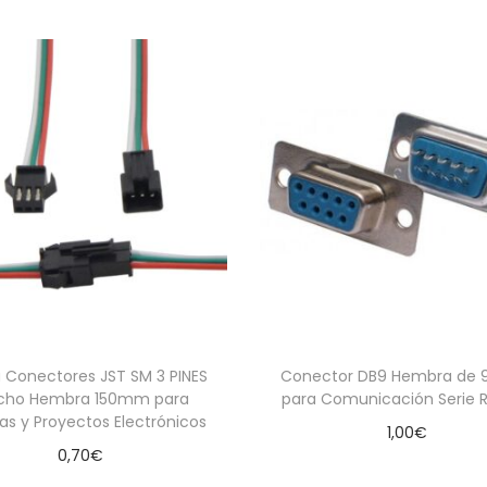
a Conectores JST SM 3 PINES
Conector DB9 Hembra de 9
cho Hembra 150mm para
para Comunicación Serie 
ías y Proyectos Electrónicos
1,00
€
0,70
€
Añadir al carrito