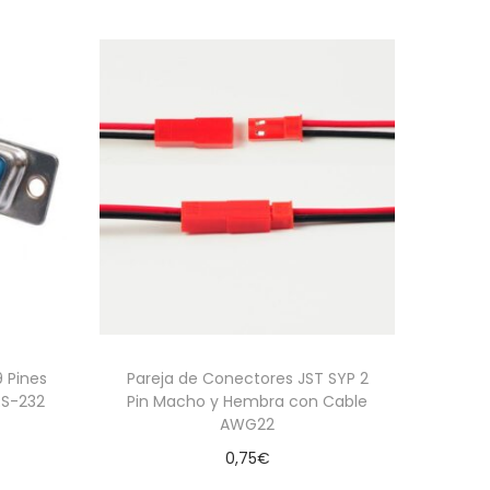
 Pines
Pareja de Conectores JST SYP 2
RS-232
Pin Macho y Hembra con Cable
AWG22
0,75
€