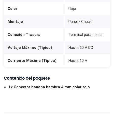
a
Color
Rojo
C
h
Montaje
Panel / Chasis
a
s
Conexión Trasera
Terminal para soldar
i
s
Voltaje Máximo (Típico)
Hasta 60 V DC
R
Corriente Máxima (Típica)
Hasta 10 A
o
j
o
Contenido del paquete
c
1x Conector banana hembra 4 mm color rojo
a
n
t
i