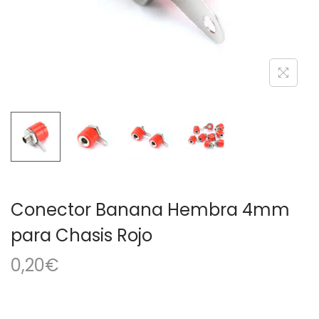
a
i
c
d
i
o
ó
n
Conector Banana Hembra 4mm
para Chasis Rojo
0,20
€