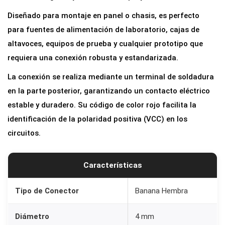
n
Diseñado para montaje en panel o chasis, es perfecto
a
para fuentes de alimentación de laboratorio, cajas de
n
altavoces, equipos de prueba y cualquier prototipo que
a
requiera una conexión robusta y estandarizada.
H
La conexión se realiza mediante un terminal de soldadura
e
en la parte posterior, garantizando un contacto eléctrico
m
estable y duradero. Su código de color rojo facilita la
b
identificación de la polaridad positiva (VCC) en los
r
circuitos.
a
4
m
Características
m
p
Tipo de Conector
Banana Hembra
a
Diámetro
4 mm
r