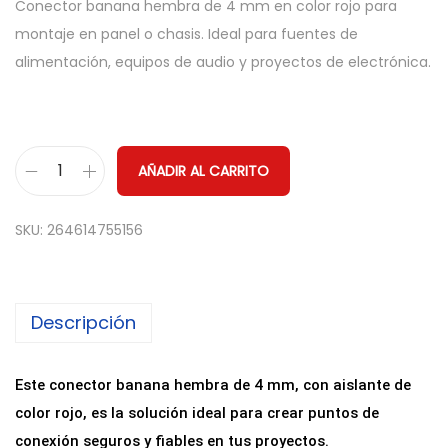
Conector banana hembra de 4 mm en color rojo para
montaje en panel o chasis. Ideal para fuentes de
alimentación, equipos de audio y proyectos de electrónica.
AÑADIR AL CARRITO
C
o
SKU:
264614755156
n
e
c
Descripción
t
o
r
Este conector banana hembra de 4 mm, con aislante de
B
color rojo, es la solución ideal para crear puntos de
a
conexión seguros y fiables en tus proyectos.