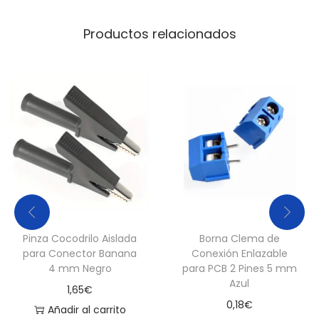
d
a
Productos relacionados
d
Pinza Cocodrilo Aislada
Borna Clema de
para Conector Banana
Conexión Enlazable
4 mm Negro
para PCB 2 Pines 5 mm
Azul
1,65
€
0,18
€
Añadir al carrito