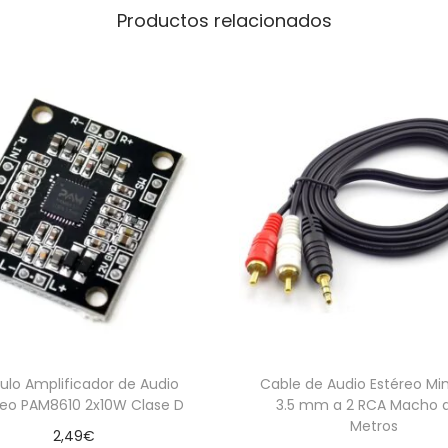
Productos relacionados
n
P
a
n
e
l
C
o
n
e
x
i
ó
n
lo Amplificador de Audio
Cable de Audio Estéreo Min
reo PAM8610 2x10W Clase D
3.5 mm a 2 RCA Macho 
R
Metros
2,49
€
á