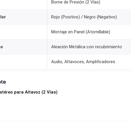
Borne de Presión (2 Vías)
a
A
lor
Rojo (Positivo) / Negro (Negativo)
l
t
Montaje en Panel (Atornillable)
a
v
to
Aleación Metálica con recubrimiento
o
Audio, Altavoces, Amplificadores
z
M
o
ete
n
stéreo para Altavoz (2 Vías)
t
a
j
e
e