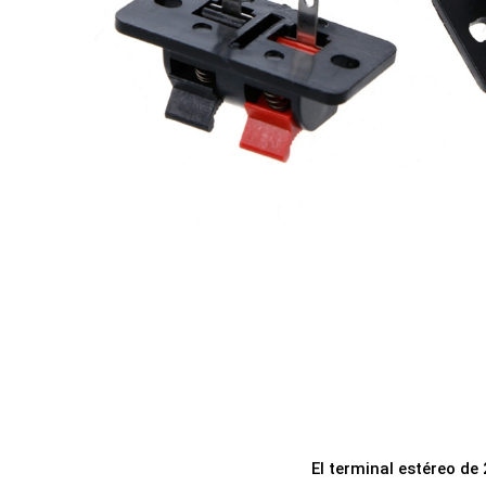
a
i
c
d
i
o
ó
n
El terminal estéreo de