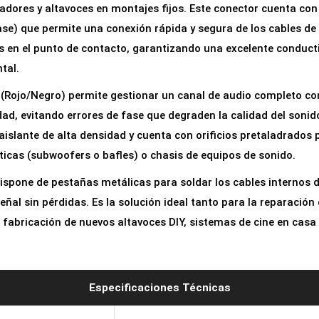
cadores y altavoces en montajes fijos. Este conector cuenta co
s
ase) que permite una conexión rápida y segura de los cables de
t
 en el punto de contacto, garantizando una excelente conducti
é
tal.
r
e
 (Rojo/Negro) permite gestionar un canal de audio completo con
o
dad, evitando errores de fase que degraden la calidad del sonid
d
aislante de alta densidad y cuenta con orificios pretaladrados
e
ticas (subwoofers o bafles) o chasis de equipos de sonido.
2
 dispone de pestañas metálicas para soldar los cables internos
V
eñal sin pérdidas. Es la solución ideal tanto para la reparación
í
fabricación de nuevos altavoces DIY, sistemas de cine en casa
a
s
p
Especificaciones Técnicas
a
r