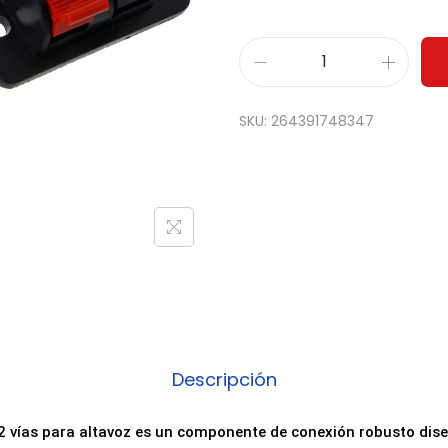
B
o
SKU:
264391748347
r
n
e
T
e
r
m
i
n
Descripción
a
l
 2 vías para altavoz es un componente de conexión robusto dise
E