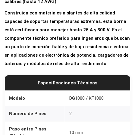
calibres (hasta 12 AWG).
0
Construida con materiales aislantes de alta calidad
0
capaces de soportar temperaturas extremas, esta borna
0
está certificada para manejar hasta
25 A
y
300 V
. Es el
|
componente técnico preferido para ingenieros que buscan
2
un punto de conexión fiable y de baja resistencia eléctrica
P
en aplicaciones de electrónica de potencia, cargadores de
i
baterías y módulos de relés de alto rendimiento.
n
e
s
Especificaciones Técnicas
|
P
Modelo
DG1000 / KF1000
a
Número de Pines
2
s
o
Paso entre Pines
1
10 mm