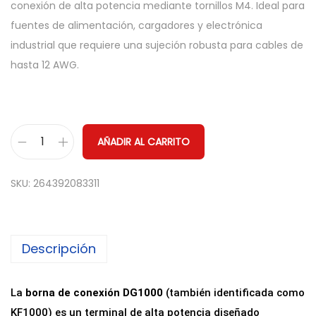
conexión de alta potencia mediante tornillos M4. Ideal para
fuentes de alimentación, cargadores y electrónica
industrial que requiere una sujeción robusta para cables de
hasta 12 AWG.
AÑADIR AL CARRITO
B
o
SKU:
264392083311
r
n
a
Descripción
d
e
C
La
borna de conexión DG1000
(también identificada como
o
KF1000) es un terminal de alta potencia diseñado