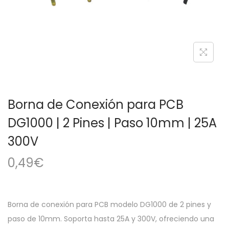
a
i
c
d
i
o
ó
n
Borna de Conexión para PCB
DG1000 | 2 Pines | Paso 10mm | 25A
300V
0,49
€
Borna de conexión para PCB modelo DG1000 de 2 pines y
paso de 10mm. Soporta hasta 25A y 300V, ofreciendo una