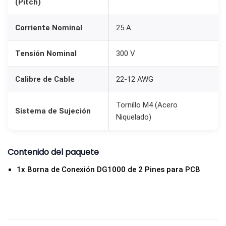
(Pitch)
0
m
Corriente Nominal
25 A
m
|
Tensión Nominal
300 V
2
5
Calibre de Cable
22-12 AWG
A
Tornillo M4 (Acero
3
Sistema de Sujeción
Niquelado)
0
0
V
Contenido del paquete
c
1x Borna de Conexión DG1000 de 2 Pines para PCB
a
n
t
i