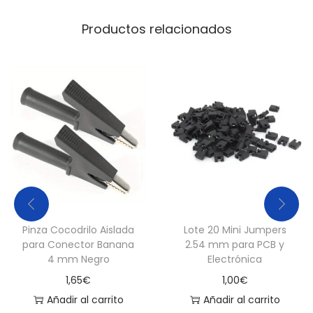
d
Productos relacionados
a
d
Pinza Cocodrilo Aislada
Lote 20 Mini Jumpers
para Conector Banana
2.54 mm para PCB y
4 mm Negro
Electrónica
1,65
€
1,00
€
Añadir al carrito
Añadir al carrito