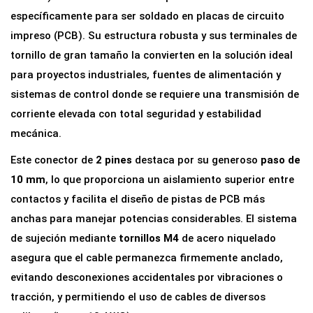
n
específicamente para ser soldado en placas de circuito
e
impreso (PCB). Su estructura robusta y sus terminales de
x
tornillo de gran tamaño la convierten en la solución ideal
i
para proyectos industriales, fuentes de alimentación y
ó
sistemas de control donde se requiere una transmisión de
n
corriente elevada con total seguridad y estabilidad
p
mecánica.
a
Este conector de
2 pines
destaca por su generoso
paso de
r
10 mm
, lo que proporciona un aislamiento superior entre
a
contactos y facilita el diseño de pistas de PCB más
P
anchas para manejar potencias considerables. El sistema
C
de sujeción mediante
tornillos M4
de acero niquelado
B
asegura que el cable permanezca firmemente anclado,
D
evitando desconexiones accidentales por vibraciones o
G
tracción, y permitiendo el uso de cables de diversos
1