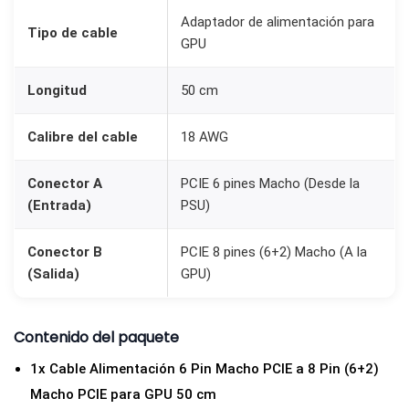
P
Adaptador de alimentación para
Tipo de cable
GPU
C
I
Longitud
50 cm
E
6
Calibre del cable
18 AWG
P
i
Conector A
PCIE 6 pines Macho (Desde la
n
(Entrada)
PSU)
a
8
Conector B
PCIE 8 pines (6+2) Macho (A la
(Salida)
GPU)
P
i
n
Contenido del paquete
(
1x Cable Alimentación 6 Pin Macho PCIE a 8 Pin (6+2)
6
Macho PCIE para GPU 50 cm
+