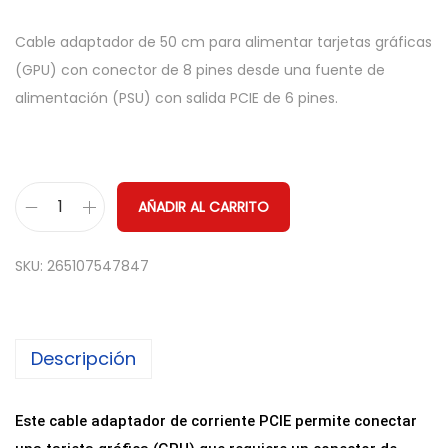
Cable adaptador de 50 cm para alimentar tarjetas gráficas
(GPU) con conector de 8 pines desde una fuente de
alimentación (PSU) con salida PCIE de 6 pines.
AÑADIR AL CARRITO
C
a
SKU:
265107547847
b
l
e
Descripción
A
d
a
Este cable adaptador de corriente PCIE permite conectar
p