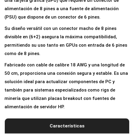
una tarjeta gráfica (GPU) que requiere un conector de
t
alimentación de 8 pines a una fuente de alimentación
a
(PSU) que dispone de un conector de 6 pines.
d
Su diseño versátil con un conector macho de 8 pines
o
divisible en (6+2) asegura la máxima compatibilidad,
r
permitiendo su uso tanto en GPUs con entrada de 6 pines
d
como de 8 pines.
e
Fabricado con cable de calibre 18 AWG y una longitud de
C
50 cm, proporciona una conexión segura y estable. Es una
o
solución ideal para actualizar componentes de PC y
r
también para sistemas especializados como rigs de
r
minería que utilizan placas breakout con fuentes de
i
alimentación de servidor HP.
e
n
t
Características
e