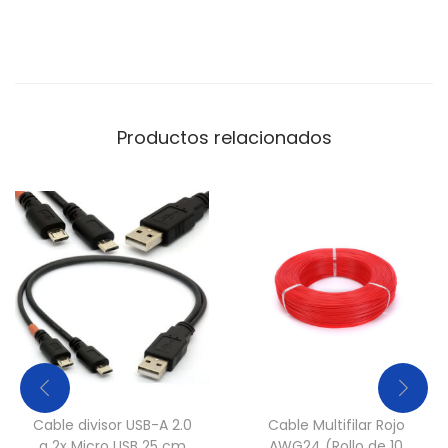
2
)
p
a
Productos relacionados
r
a
G
P
U
-
5
0
c
m
1
Cable divisor USB-A 2.0
Cable Multifilar Rojo
8
a 2x Micro USB 25 cm
AWG24 (Rollo de 10