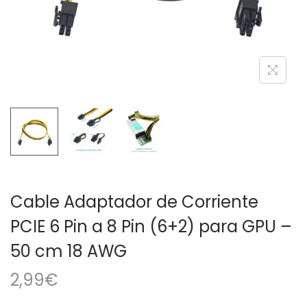
a
i
c
d
i
o
ó
n
Cable Adaptador de Corriente
PCIE 6 Pin a 8 Pin (6+2) para GPU –
50 cm 18 AWG
2,99
€