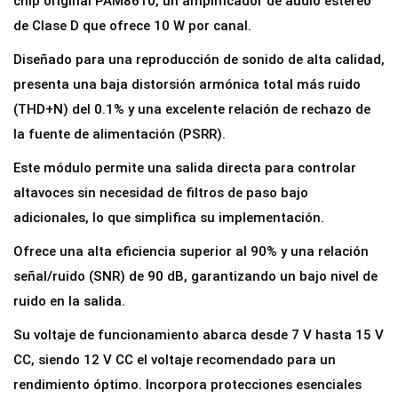
chip original PAM8610, un amplificador de audio estéreo
i
de Clase D que ofrece 10 W por canal.
A
Diseñado para una reproducción de sonido de alta calidad,
m
presenta una baja distorsión armónica total más ruido
p
(THD+N) del 0.1% y una excelente relación de rechazo de
l
la fuente de alimentación (PSRR).
i
Este módulo permite una salida directa para controlar
f
altavoces sin necesidad de filtros de paso bajo
i
adicionales, lo que simplifica su implementación.
c
a
Ofrece una alta eficiencia superior al 90% y una relación
d
señal/ruido (SNR) de 90 dB, garantizando un bajo nivel de
o
ruido en la salida.
r
Su voltaje de funcionamiento abarca desde 7 V hasta 15 V
d
CC, siendo 12 V CC el voltaje recomendado para un
e
rendimiento óptimo. Incorpora protecciones esenciales
A