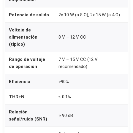
D
Potencia de salida
2x 10 W (a 8 Ω), 2x 15 W (a 4 Ω)
P
A
Voltaje de
M
alimentación
8 V – 12 V CC
8
(típico)
6
1
Rango de voltaje
7 V – 15 V CC (12 V
0
de operación
recomendado)
2
x
Eficiencia
>90%
1
THD+N
≤ 0.1%
0
W
Relación
(
≥ 90 dB
señal/ruido (SNR)
8
o