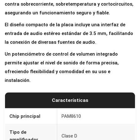
contra sobrecorriente, sobretemperatura y cortocircuitos,
u
asegurando un funcionamiento seguro y fiable.
d
i
El diseño compacto de la placa incluye una interfaz de
o
entrada de audio estéreo estándar de 3.5 mm, facilitando
E
la conexión de diversas fuentes de audio.
s
Un potenciómetro de control de volumen integrado
t
permite ajustar el nivel de sonido de forma precisa,
é
ofreciendo flexibilidad y comodidad en su uso e
r
instalación.
e
o
Características
C
l
Chip principal
PAM8610
a
s
Tipo de
Clase D
e
amplificador