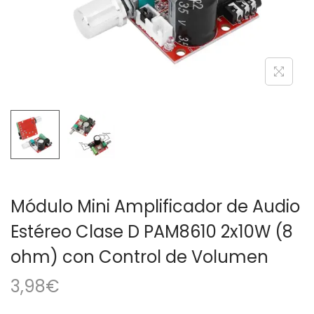
a
i
c
d
i
o
ó
n
Módulo Mini Amplificador de Audio
Estéreo Clase D PAM8610 2x10W (8
ohm) con Control de Volumen
3,98
€