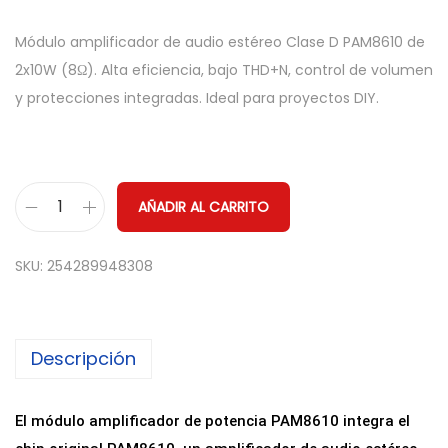
Módulo amplificador de audio estéreo Clase D PAM8610 de
2x10W (8Ω). Alta eficiencia, bajo THD+N, control de volumen
y protecciones integradas. Ideal para proyectos DIY.
AÑADIR AL CARRITO
M
ó
SKU:
254289948308
d
u
l
Descripción
o
M
i
El módulo amplificador de potencia PAM8610 integra el
n