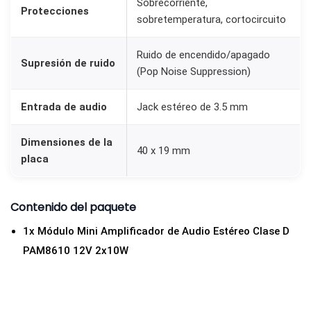
Sobrecorriente,
Protecciones
h
sobretemperatura, cortocircuito
m
)
Ruido de encendido/apagado
Supresión de ruido
(Pop Noise Suppression)
c
o
Entrada de audio
Jack estéreo de 3.5 mm
n
C
Dimensiones de la
40 x 19 mm
o
placa
n
t
Contenido del paquete
r
o
1x Módulo Mini Amplificador de Audio Estéreo Clase D
l
PAM8610 12V 2x10W
d
e
V