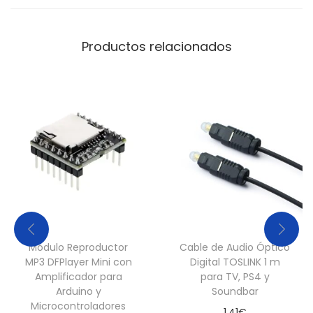
o
l
Productos relacionados
u
m
e
n
c
a
n
t
i
d
Módulo Reproductor
Cable de Audio Óptico
a
MP3 DFPlayer Mini con
Digital TOSLINK 1 m
d
Amplificador para
para TV, PS4 y
Arduino y
Soundbar
Microcontroladores
1,41
€