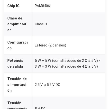
M
Chip IC
PAM8406
8
Clase de
4
amplificad
Clase D
0
or
6
5
Configuraci
Estéreo (2 canales)
W
ón
+
5
Potencia
5 W + 5 W (con altavoces de 2 Ω a 5 V) /
de salida
3 W + 3 W (con altavoces de 4 Ω a 5 V)
W
C
Tensión de
l
alimentaci
2.5 V a 5.5 V DC
a
ón
s
e
Tensión
D
recomenda
5 V DC