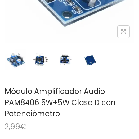
a
i
c
d
i
o
ó
n
Módulo Amplificador Audio
PAM8406 5W+5W Clase D con
Potenciómetro
2,99
€