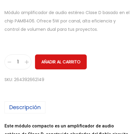
Módulo amplificador de audio estéreo Clase D basado en el
chip PAM8406. Ofrece 5W por canal, alta eficiencia y
control de volumen dual para tus proyectos.
AÑADIR AL CARRITO
M
ó
SKU:
264392662149
d
u
l
Descripción
o
A
m
Este módulo compacto es un amplificador de audio
p