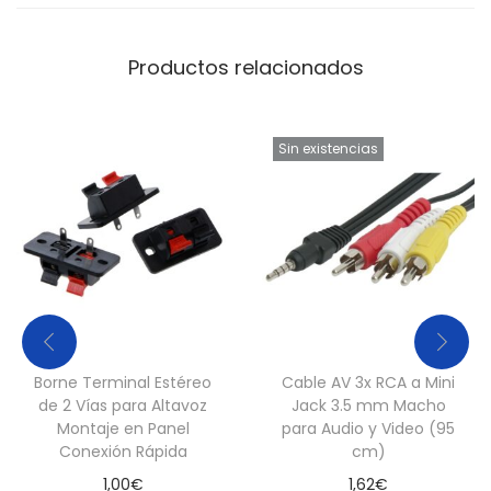
c
a
Productos relacionados
n
t
i
Sin existencias
d
a
d
Borne Terminal Estéreo
Cable AV 3x RCA a Mini
de 2 Vías para Altavoz
Jack 3.5 mm Macho
Montaje en Panel
para Audio y Video (95
Conexión Rápida
cm)
1,00
€
1,62
€