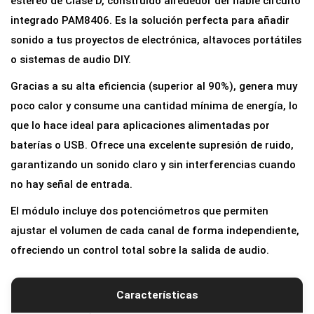
estéreo de Clase D, construido alrededor del fiable circuito
l
integrado PAM8406. Es la solución perfecta para añadir
i
sonido a tus proyectos de electrónica, altavoces portátiles
f
o sistemas de audio DIY.
i
Gracias a su alta eficiencia (superior al 90%), genera muy
c
poco calor y consume una cantidad mínima de energía, lo
a
que lo hace ideal para aplicaciones alimentadas por
d
baterías o USB. Ofrece una excelente supresión de ruido,
o
garantizando un sonido claro y sin interferencias cuando
r
no hay señal de entrada.
A
El módulo incluye dos potenciómetros que permiten
u
ajustar el volumen de cada canal de forma independiente,
d
ofreciendo un control total sobre la salida de audio.
i
o
P
Características
A