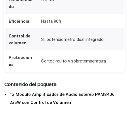
c
da
o
Eficiencia
Hasta 90%
n
P
Control de
o
Sí, potenciómetro dual integrado
volumen
t
e
Proteccion
Cortocircuito y sobretemperatura
n
es
c
i
Contenido del paquete
ó
1x Módulo Amplificador de Audio Estéreo PAM8406
m
2x5W con Control de Volumen
e
t
r
o