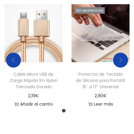
"
Sin existencias
/
1
4
.
6
"
U
n
Cable Micro USB de
Protector de Teclado
i
Carga Rápida 1m Nylon
de Silicona para Portátil
Trenzado Dorado
15″ a 17″ Universal
v
2,19
€
2,90
€
e
Añadir al carrito
Leer más
r
s
a
l