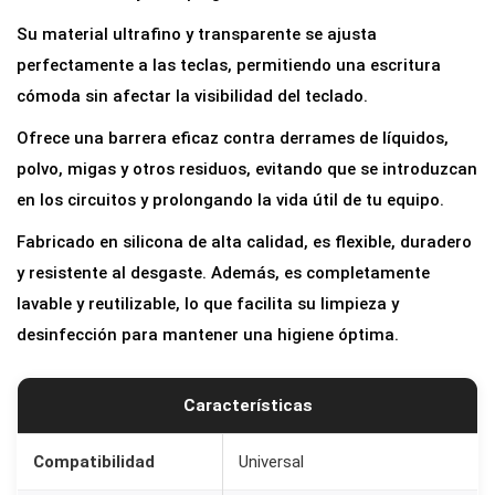
e
Su material ultrafino y transparente se ajusta
T
perfectamente a las teclas, permitiendo una escritura
e
cómoda sin afectar la visibilidad del teclado.
c
Ofrece una barrera eficaz contra derrames de líquidos,
l
polvo, migas y otros residuos, evitando que se introduzcan
a
en los circuitos y prolongando la vida útil de tu equipo.
d
o
Fabricado en silicona de alta calidad, es flexible, duradero
d
y resistente al desgaste. Además, es completamente
e
lavable y reutilizable, lo que facilita su limpieza y
S
desinfección para mantener una higiene óptima.
i
l
Características
i
c
Compatibilidad
Universal
o