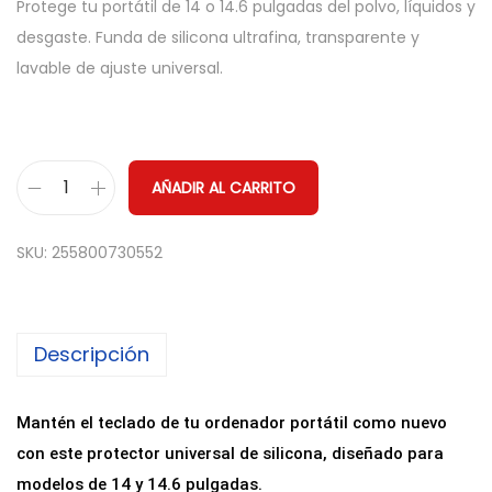
Protege tu portátil de 14 o 14.6 pulgadas del polvo, líquidos y
desgaste. Funda de silicona ultrafina, transparente y
lavable de ajuste universal.
AÑADIR AL CARRITO
P
r
SKU:
255800730552
o
t
e
Descripción
c
t
o
Mantén el teclado de tu ordenador portátil como nuevo
r
con este protector universal de silicona, diseñado para
d
modelos de 14 y 14.6 pulgadas.