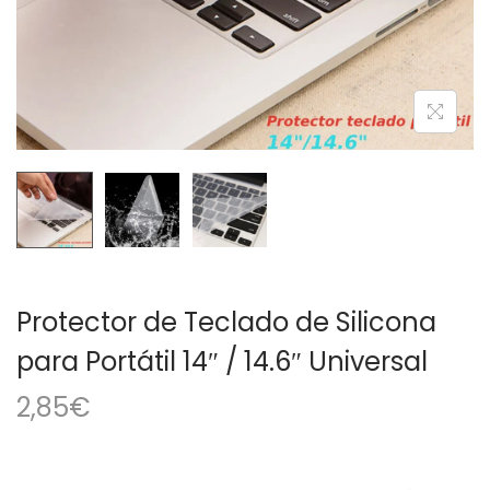
a
i
c
d
i
o
ó
n
Protector de Teclado de Silicona
para Portátil 14″ / 14.6″ Universal
2,85
€