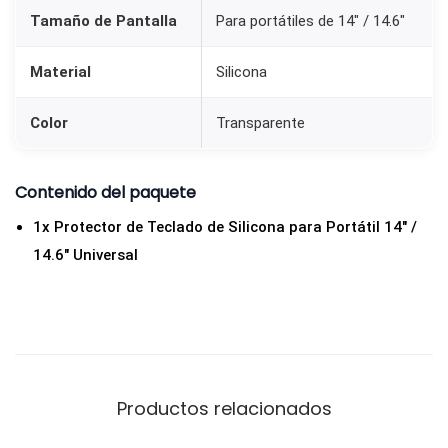
n
Tamaño de Pantalla
Para portátiles de 14″ / 14.6″
a
p
Material
Silicona
a
Color
Transparente
r
a
P
Contenido del paquete
o
1x Protector de Teclado de Silicona para Portátil 14″ /
r
14.6″ Universal
t
á
t
i
l
Productos relacionados
1
4