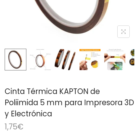
a
i
c
d
i
o
ó
n
Cinta Térmica KAPTON de
Poliimida 5 mm para Impresora 3D
y Electrónica
1,75
€