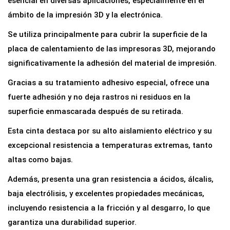
esencial en diversas aplicaciones, especialmente en el
i
ámbito de la impresión 3D y la electrónica.
c
Se utiliza principalmente para cubrir la superficie de la
a
placa de calentamiento de las impresoras 3D, mejorando
K
significativamente la adhesión del material de impresión.
A
Gracias a su tratamiento adhesivo especial, ofrece una
P
fuerte adhesión y no deja rastros ni residuos en la
T
superficie enmascarada después de su retirada.
O
N
Esta cinta destaca por su alto aislamiento eléctrico y su
d
excepcional resistencia a temperaturas extremas, tanto
e
altas como bajas.
P
Además, presenta una gran resistencia a ácidos, álcalis,
o
baja electrólisis, y excelentes propiedades mecánicas,
l
incluyendo resistencia a la fricción y al desgarro, lo que
i
garantiza una durabilidad superior.
i