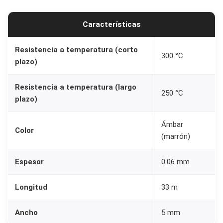
m
Características
i
d
Resistencia a temperatura (corto
a
300 °C
plazo)
5
m
Resistencia a temperatura (largo
250 °C
m
plazo)
p
a
Ámbar
Color
(marrón)
r
a
Espesor
0.06 mm
I
m
Longitud
33 m
p
r
Ancho
5 mm
e