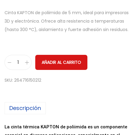
Cinta KAPTON de poliimida de 5 mm, ideal para impresoras
3D y electrónica. Ofrece alta resistencia a temperaturas
(hasta 300 °C), aislamiento y fuerte adhesión sin residuos.
AÑADIR AL CARRITO
C
i
SKU:
264716150212
n
t
a
Descripción
T
é
r
La cinta térmica KAPTON de poliimida es un componente
m