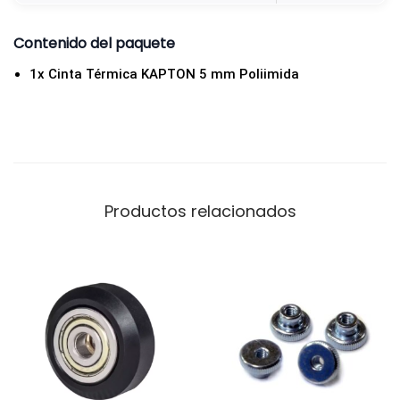
s
Contenido del paquete
o
r
1x Cinta Térmica KAPTON 5 mm Poliimida
a
3
D
y
E
Productos relacionados
l
e
c
t
r
ó
n
i