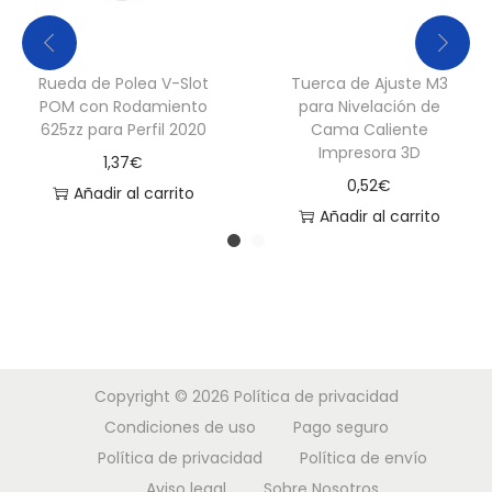
c
a
Rueda de Polea V-Slot
Tuerca de Ajuste M3
c
POM con Rodamiento
para Nivelación de
a
625zz para Perfil 2020
Cama Caliente
n
Impresora 3D
1,37
€
t
0,52
€
Añadir al carrito
i
Añadir al carrito
d
a
d
Copyright © 2026
Política de privacidad
Condiciones de uso
Pago seguro
Política de privacidad
Política de envío
Aviso legal
Sobre Nosotros