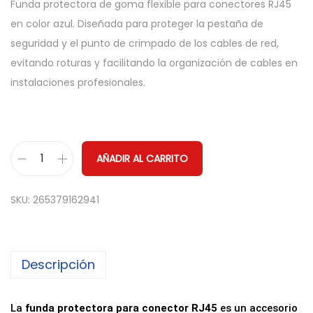
Funda protectora de goma flexible para conectores RJ45
en color azul. Diseñada para proteger la pestaña de
seguridad y el punto de crimpado de los cables de red,
evitando roturas y facilitando la organización de cables en
instalaciones profesionales.
AÑADIR AL CARRITO
F
u
SKU:
265379162941
n
d
a
Descripción
P
r
o
La
funda protectora para conector RJ45
es un accesorio