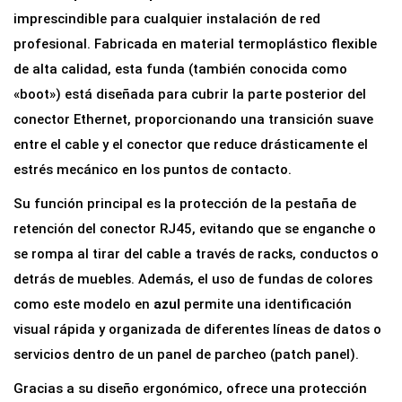
t
imprescindible para cualquier instalación de red
e
profesional. Fabricada en material termoplástico flexible
c
de alta calidad, esta funda (también conocida como
t
«boot») está diseñada para cubrir la parte posterior del
o
conector Ethernet, proporcionando una transición suave
r
entre el cable y el conector que reduce drásticamente el
a
estrés mecánico en los puntos de contacto.
p
Su función principal es la protección de la pestaña de
a
retención del conector RJ45, evitando que se enganche o
r
se rompa al tirar del cable a través de racks, conductos o
a
detrás de muebles. Además, el uso de fundas de colores
C
como este modelo en
azul
permite una identificación
o
visual rápida y organizada de diferentes líneas de datos o
n
servicios dentro de un panel de parcheo (patch panel).
e
Gracias a su diseño ergonómico, ofrece una protección
c