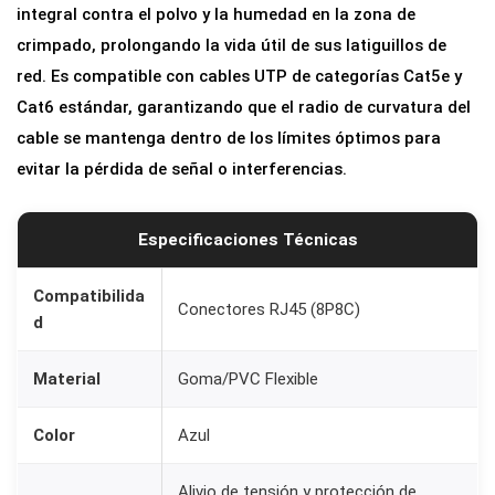
integral contra el polvo y la humedad en la zona de
t
crimpado, prolongando la vida útil de sus latiguillos de
o
red. Es compatible con cables UTP de categorías Cat5e y
r
Cat6 estándar, garantizando que el radio de curvatura del
R
cable se mantenga dentro de los límites óptimos para
J
evitar la pérdida de señal o interferencias.
4
5
-
Especificaciones Técnicas
A
z
Compatibilida
Conectores RJ45 (8P8C)
d
u
l
Material
Goma/PVC Flexible
c
a
Color
Azul
n
t
Alivio de tensión y protección de