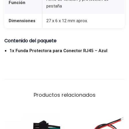
Función
i
pestaña
d
a
Dimensiones
27 x 6 x 12 mm aprox.
d
Contenido del paquete
1x Funda Protectora para Conector RJ45 – Azul
Productos relacionados