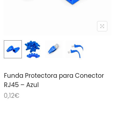
a
i
c
d
i
o
ó
n
Funda Protectora para Conector
RJ45 – Azul
0,12
€