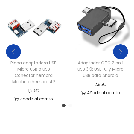
/
5
e
c
a
n
t
Placa adaptadora USB
Adaptador OTG 2 en 1
i
Micro USB a USB
USB 3.0: USB-C y Micro
d
Conector hembra
USB para Android
Macho a hembra 4P
a
2,85
€
1,20
€
d
Añadir al carrito
Añadir al carrito