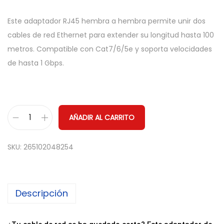
Este adaptador RJ45 hembra a hembra permite unir dos
cables de red Ethernet para extender su longitud hasta 100
metros. Compatible con Cat7/6/5e y soporta velocidades
de hasta 1 Gbps.
AÑADIR AL CARRITO
A
d
SKU:
265102048254
a
p
t
Descripción
a
d
o