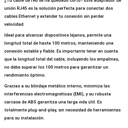
¿Tu cable de red se ha quedado corto? Este adaptador de
r
unión RJ45 es la solución perfecta para conectar dos
E
cables Ethernet y extender tu conexión sin perder
m
velocidad.
p
Ideal para alcanzar dispositivos lejanos, permite una
a
longitud total de hasta 100 metros, manteniendo una
l
conexión estable y fiable. Es importante tener en cuenta
m
que la longitud total del cable, incluyendo los empalmes,
e
no debe superar los 100 metros para garantizar un
R
rendimiento óptimo.
J
Gracias a su blindaje metálico interno, minimiza las
4
interferencias electromagnéticas (EMI), y su robusta
5
carcasa de ABS garantiza una larga vida útil. Es
H
totalmente plug-and-play, sin necesidad de herramientas
e
para su instalación.
m
b