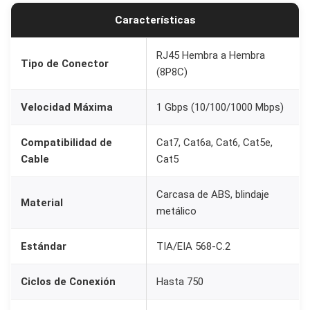
r
Características
a
a
RJ45 Hembra a Hembra
Tipo de Conector
(8P8C)
H
e
Velocidad Máxima
1 Gbps (10/100/1000 Mbps)
m
b
Compatibilidad de
Cat7, Cat6a, Cat6, Cat5e,
r
Cable
Cat5
a
p
Carcasa de ABS, blindaje
Material
a
metálico
r
Estándar
TIA/EIA 568-C.2
a
c
Ciclos de Conexión
Hasta 750
a
b