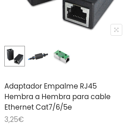
a
i
c
d
i
o
ó
n
Adaptador Empalme RJ45
Hembra a Hembra para cable
Ethernet Cat7/6/5e
3,25
€