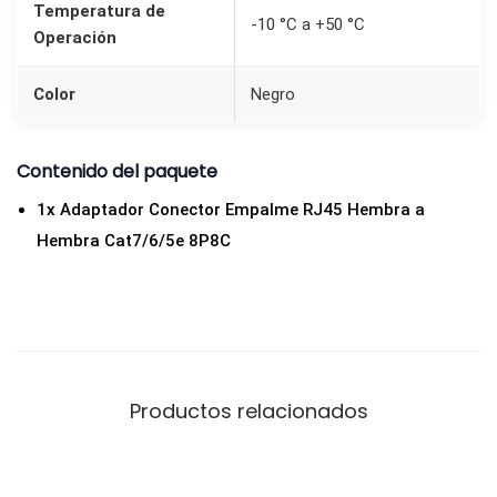
Temperatura de
-10 °C a +50 °C
l
Operación
e
E
Color
Negro
t
h
Contenido del paquete
e
1x Adaptador Conector Empalme RJ45 Hembra a
r
Hembra Cat7/6/5e 8P8C
n
e
t
C
a
t
Productos relacionados
7
/
6