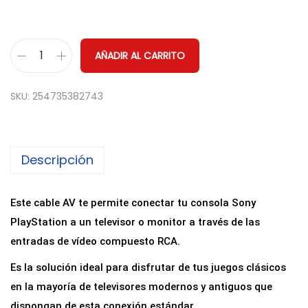
AÑADIR AL CARRITO
C
a
SKU:
254735382743
b
l
e
Descripción
A
V
A
Este cable AV te permite conectar tu consola Sony
u
PlayStation a un televisor o monitor a través de las
d
entradas de vídeo compuesto RCA.
i
Es la solución ideal para disfrutar de tus juegos clásicos
o
en la mayoría de televisores modernos y antiguos que
y
dispongan de esta conexión estándar.