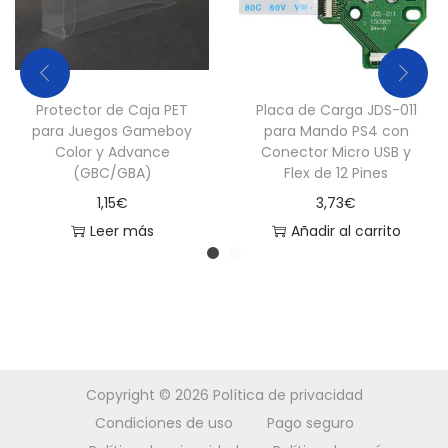
S
3
c
a
Protector de Caja PET
Placa de Carga JDS-011
n
para Juegos Gameboy
para Mando PS4 con
t
Color y Advance
Conector Micro USB y
(GBC/GBA)
Flex de 12 Pines
i
1,15
€
3,73
€
d
Leer más
Añadir al carrito
a
d
Copyright © 2026
Política de privacidad
Condiciones de uso
Pago seguro