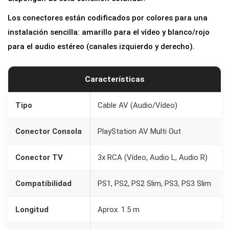
V
Los conectores están codificados por colores para una
í
instalación sencilla: amarillo para el vídeo y blanco/rojo
d
para el audio estéreo (canales izquierdo y derecho).
e
o
R
Características
C
A
Tipo
Cable AV (Audio/Vídeo)
p
Conector Consola
PlayStation AV Multi Out
a
r
Conector TV
3x RCA (Vídeo, Audio L, Audio R)
a
P
Compatibilidad
PS1, PS2, PS2 Slim, PS3, PS3 Slim
l
a
Longitud
Aprox. 1.5 m
y