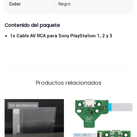
S
Color
Negro
t
a
Contenido del paquete
t
1x Cable AV RCA para Sony PlayStation 1, 2 y 3
i
o
n
P
S
1
Productos relacionados
,
P
S
Sin existencias
2
y
P