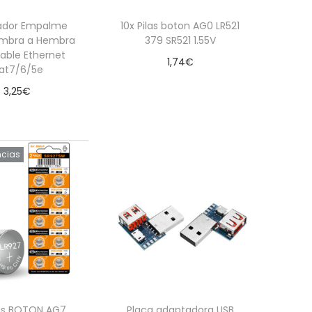
ador Empalme
10x Pilas boton AG0 LR521
embra a Hembra
379 SR521 1.55V
able Ethernet
1,74
€
at7/6/5e
Añadir al carrito
3,25
€
dir al carrito
ncias
las BOTON AG7
Placa adaptadora USB