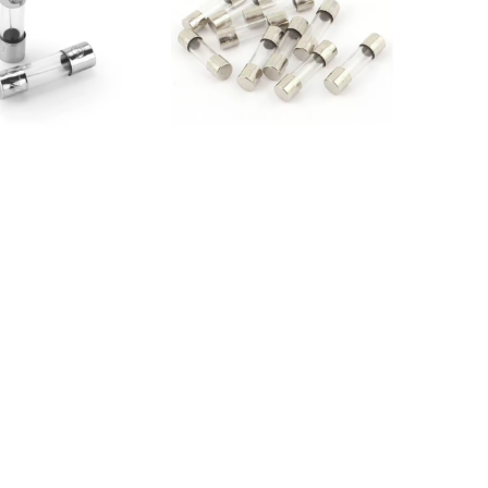
Rápido de Vidrio
Fusible Rápido de Vidrio
mm 0.5A 250V
5x20mm 0.25A 250V
0,15
€
0,15
€
dir al carrito
Añadir al carrito