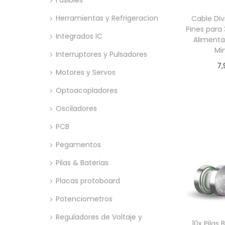
Fusibles
Herramientas y Refrigeracion
Cable Div
Pines para
Integrados IC
Alimenta
Mi
Interruptores y Pulsadores
7,
Motores y Servos
Añadir
Optoacopladores
Osciladores
PCB
Pegamentos
Pilas & Baterias
Placas protoboard
Potenciometros
Reguladores de Voltaje y
10x Pila