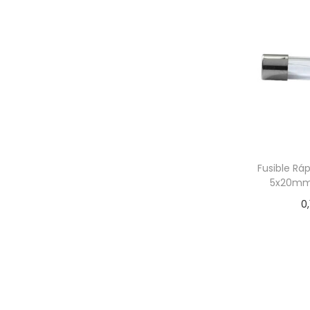
Fusible Ráp
5x20mm
0,
Añadir