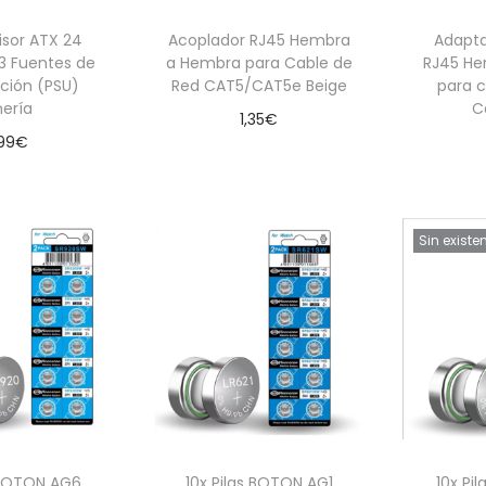
isor ATX 24
Acoplador RJ45 Hembra
Adapt
 3 Fuentes de
a Hembra para Cable de
RJ45 H
ción (PSU)
Red CAT5/CAT5e Beige
para c
nería
C
1,35
€
99
€
Añadir al carrito
 al carrito
Aña
Sin existe
s BOTON AG6
10x Pilas BOTON AG1
10x Pi