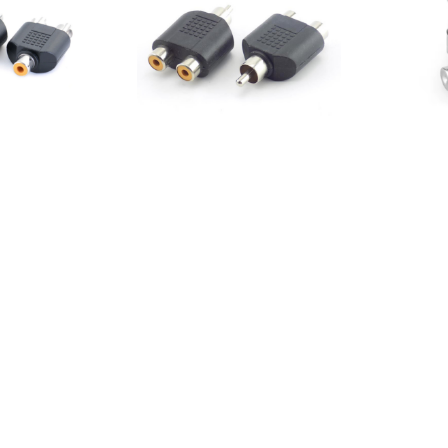
 Divisor de
Adaptador Splitter de
Fusible 
1 Hembra a 2
Audio 1 RCA Macho a 2
5x20
acho
RCA Hembra
75
€
1,75
€
Aña
 al carrito
Leer más
Sin existencias