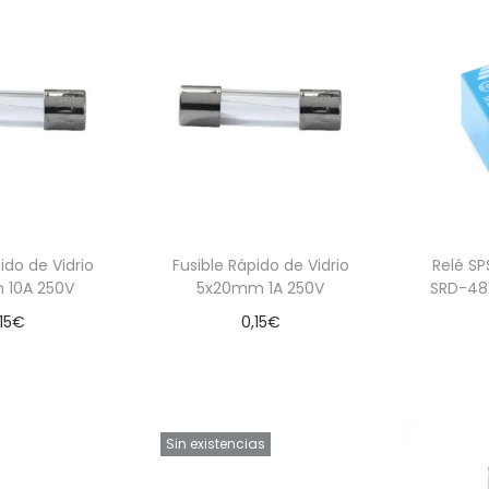
ido de Vidrio
Fusible Rápido de Vidrio
Relé S
 10A 250V
5x20mm 1A 250V
SRD-48
15
€
0,15
€
 al carrito
Añadir al carrito
Aña
Sin existencias