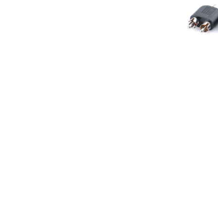
Adaptador
Audio RCA 
M
1,
Añadir