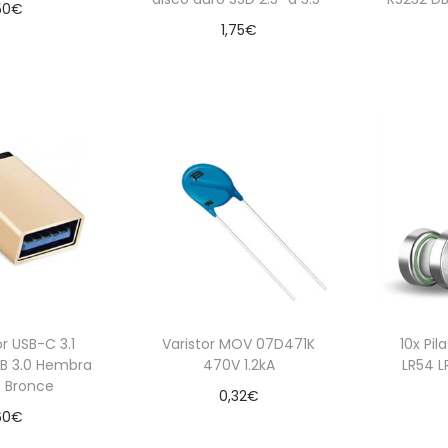
50
€
1,75
€
 al carrito
Leer más
r USB-C 3.1
Varistor MOV 07D471K
10x Pi
B 3.0 Hembra
470V 1.2kA
LR54 L
 Bronce
0,32
€
60
€
Añadir al carrito
Aña
 al carrito