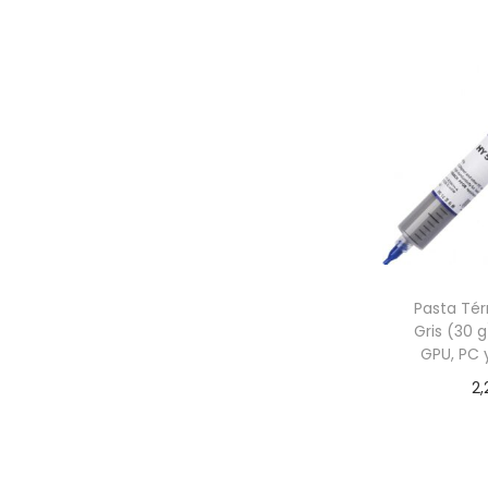
Pasta Té
Gris (30 
GPU, PC 
2,
Añadir