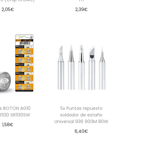
2,05
€
2,39
€
Leer más
Añadir al carrito
las BOTON AG10
5x Puntas repuesto
R1130 SR1130SW
soldador de estaño
Universal 936 900M 80W
1,58
€
6,40
€
dir al carrito
Añadir al carrito