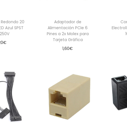
r Redondo 20
Adaptador de
Co
D Azul SPST
Alimentación PCIe 6
Electro
 250V
Pines a 2x Molex para
Tarjeta Gráfica
20
€
1,60
€
 al carrito
Aña
Añadir al carrito