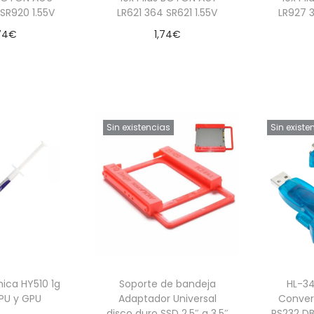
 SR920 1.55V
LR621 364 SR621 1.55V
LR927 3
74
€
1,74
€
 al carrito
Añadir al carrito
Sin existencias
Sin existe
ica HY510 1g
Soporte de bandeja
HL-3
PU y GPU
Adaptador Universal
Convers
disco duro SSD 2.5″ a 3.5″
RS232 D