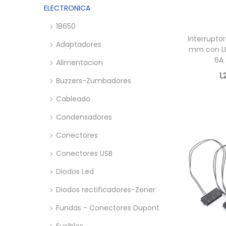
a
i
n
x
ELECTRONICA
c
d
i
i
18650
i
o
m
m
Interrupto
ó
o
o
Adaptadores
mm con LE
n
6A
Alimentacion
1,
Buzzers-Zumbadores
Añadir
Cableado
Condensadores
Conectores
Conectores USB
Diodos Led
Diodos rectificadores-Zener
Fundas - Conectores Dupont