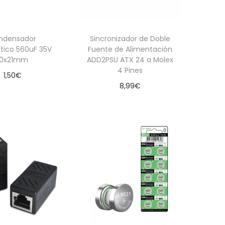
ndensador
Sincronizador de Doble
lítico 560uF 35V
Fuente de Alimentación
10x21mm
ADD2PSU ATX 24 a Molex
4 Pines
1,50
€
8,99
€
dir al carrito
Añadir al carrito