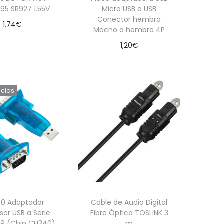
95 SR927 1.55V
Micro USB a USB
Conector hembra
1,74
€
Macho a hembra 4P
Leer más
1,20
€
Añadir al carrito
ncias
40 Adaptador
Cable de Audio Digital
or USB a Serie
Fibra Óptica TOSLINK 3
B9 (Chip CH340)
m