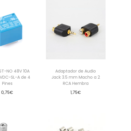
PST-NO 48V 10A
Adaptador de Audio
VDC-SL-A de 4
Jack 3.5 mm Macho a 2
Pines
RCA Hembra
0,75
€
1,75
€
dir al carrito
Añadir al carrito