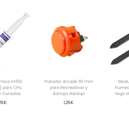
rmica HY510
Pulsador Arcade 30 mm
Modu
g) para CPU,
para Recreativas y
humed
y Consolas
Bartops Naranja
riego 
25
€
1,25
€
 al carrito
Añadir al carrito
Aña