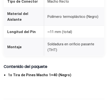
Tipo de Conector
Macho Recto
i
d
Material del
Polímero termoplástico (Negro)
a
Aislante
d
Longitud del Pin
~11 mm (total)
Soldadura en orificio pasante
Montaje
(THT)
Contenido del paquete
1x Tira de Pines Macho 1×40 (Negro)