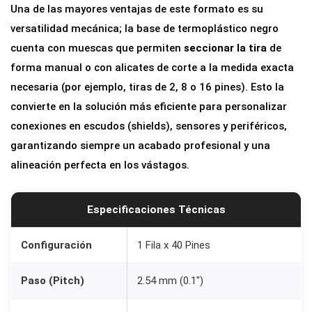
Una de las mayores ventajas de este formato es su
o
versatilidad mecánica; la base de termoplástico negro
2
cuenta con muescas que permiten
seccionar la tira
de
.
forma manual o con alicates de corte a la medida exacta
5
necesaria (por ejemplo, tiras de 2, 8 o 16 pines). Esto la
4
convierte en la solución más eficiente para personalizar
m
conexiones en escudos (shields), sensores y periféricos,
m
garantizando siempre un acabado profesional y una
N
alineación perfecta en los vástagos.
e
g
r
Especificaciones Técnicas
o
c
Configuración
1 Fila x 40 Pines
a
Paso (Pitch)
2.54 mm (0.1″)
n
t