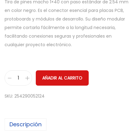
Tira de pines macho 1×40 con paso estándar de 2.54 mm
en color negro. Es el conector esencial para placas PCB,
protoboards y módulos de desarrollo. Su diseño modular
permite cortarla fácilmente a la longitud necesaria,
facilitando conexiones seguras y profesionales en
cualquier proyecto electrónico.
AÑADIR AL CARRITO
T
i
SKU:
254290052124
r
a
d
Descripción
e
P