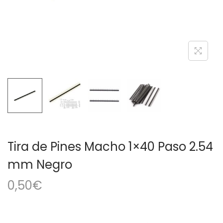
a
i
c
d
i
o
ó
n
Tira de Pines Macho 1×40 Paso 2.54
mm Negro
0,50
€