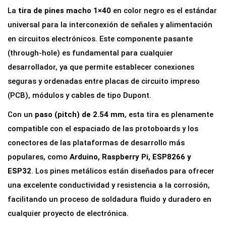
i
La
tira de pines macho 1×40
en color negro es el estándar
n
universal para la interconexión de señales y alimentación
e
en circuitos electrónicos. Este componente pasante
s
(through-hole) es fundamental para cualquier
M
desarrollador, ya que permite establecer conexiones
a
seguras y ordenadas entre placas de circuito impreso
c
(PCB), módulos y cables de tipo Dupont.
h
Con un
paso (pitch) de 2.54 mm
, esta tira es plenamente
o
compatible con el espaciado de las protoboards y los
1
conectores de las plataformas de desarrollo más
x
populares, como
Arduino, Raspberry Pi, ESP8266 y
4
ESP32
. Los pines metálicos están diseñados para ofrecer
0
una excelente conductividad y resistencia a la corrosión,
P
facilitando un proceso de soldadura fluido y duradero en
a
cualquier proyecto de electrónica.
s