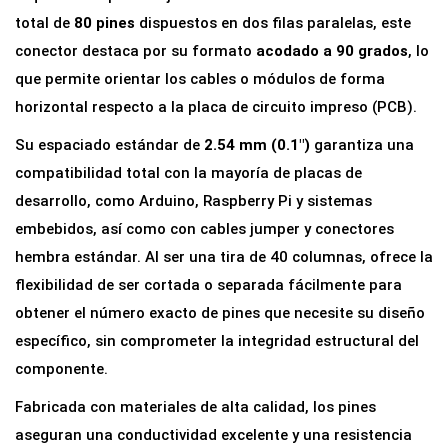
s
total de
80 pines
dispuestos en dos filas paralelas, este
M
conector destaca por su formato
acodado a 90 grados
, lo
a
que permite orientar los cables o módulos de forma
c
horizontal respecto a la placa de circuito impreso (PCB).
h
Su espaciado estándar de
2.54 mm (0.1″)
garantiza una
o
compatibilidad total con la mayoría de placas de
D
desarrollo, como Arduino, Raspberry Pi y sistemas
o
embebidos, así como con cables jumper y conectores
b
hembra estándar. Al ser una tira de 40 columnas, ofrece la
l
flexibilidad de ser cortada o separada fácilmente para
e
obtener el número exacto de pines que necesite su diseño
2
específico, sin comprometer la integridad estructural del
x
componente.
4
Fabricada con materiales de alta calidad, los pines
0
aseguran una conductividad excelente y una resistencia
|