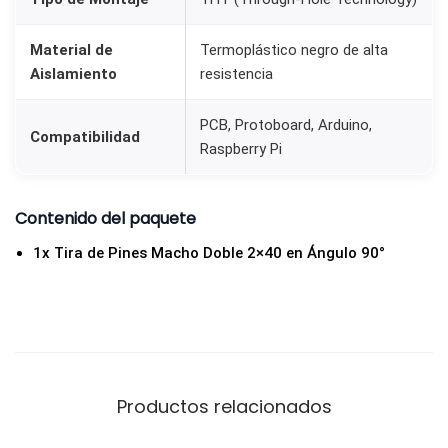
5
4
Material de
Termoplástico negro de alta
m
Aislamiento
resistencia
m
PCB, Protoboard, Arduino,
p
Compatibilidad
Raspberry Pi
a
r
a
Contenido del paquete
P
1x Tira de Pines Macho Doble 2×40 en Ángulo 90°
C
B
c
a
n
Productos relacionados
t
i