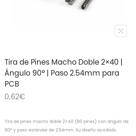
a
i
c
d
i
o
ó
n
Tira de Pines Macho Doble 2×40 |
Ángulo 90° | Paso 2.54mm para
PCB
0,62
€
Tira de pines macho doble 2×40 (80 pines) con ángulo de
90° y paso estándar de 2.54mm. Su diseño acodado