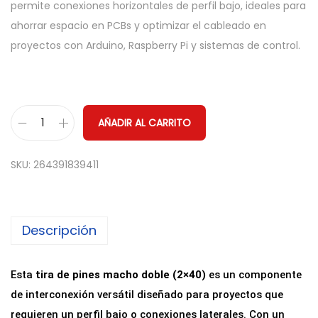
permite conexiones horizontales de perfil bajo, ideales para
ahorrar espacio en PCBs y optimizar el cableado en
proyectos con Arduino, Raspberry Pi y sistemas de control.
AÑADIR AL CARRITO
T
i
SKU:
264391839411
r
a
d
Descripción
e
P
i
Esta
tira de pines macho doble (2×40)
es un componente
n
de interconexión versátil diseñado para proyectos que
e
requieren un perfil bajo o conexiones laterales. Con un