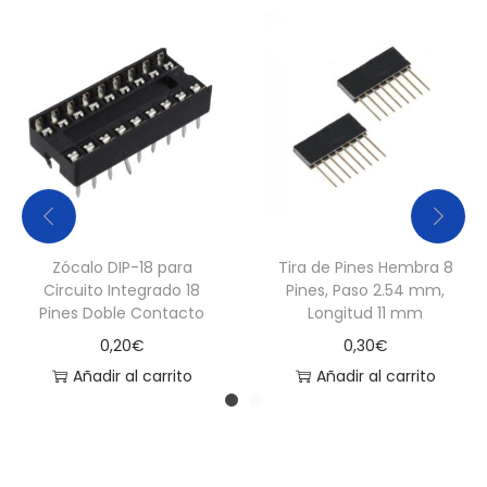
d
a
d
Zócalo DIP-18 para
Tira de Pines Hembra 8
Circuito Integrado 18
Pines, Paso 2.54 mm,
Pines Doble Contacto
Longitud 11 mm
0,20
€
0,30
€
Añadir al carrito
Añadir al carrito