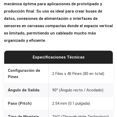
mecánica óptima para aplicaciones de prototipado y
Á
producción final. Su uso es ideal para crear buses de
n
datos, conexiones de alimentación o interfaces de
g
sensores en carcasas compactas donde el espacio vertical
u
es limitado, permitiendo un cableado mucho más
l
organizado y eficiente.
o
9
0
Especificaciones Técnicas
°
|
Configuración de
2 Filas x 40 Pines (80 en total)
Pines
P
a
Ángulo de Salida
90° (Ángulo recto / Acodado)
s
o
Paso (Pitch)
2.54 mm (0.1 pulgada)
2
.
Tipo de Montaje
THT (Through-Hole Technology)