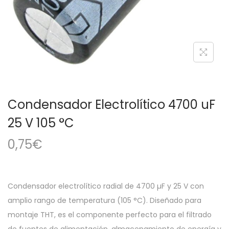
a
i
c
d
i
o
ó
n
Condensador Electrolítico 4700 uF
25 V 105 °C
0,75
€
Condensador electrolítico radial de 4700 µF y 25 V con
amplio rango de temperatura (105 °C). Diseñado para
montaje THT, es el componente perfecto para el filtrado