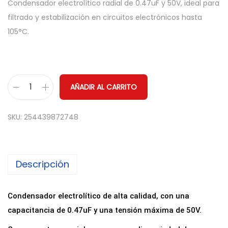
Condensador electrolítico radial de 0.47uF y 50V, ideal para
filtrado y estabilización en circuitos electrónicos hasta
105°C.
AÑADIR AL CARRITO
C
o
SKU:
254439872748
n
d
e
Descripción
n
s
a
Condensador electrolítico de alta calidad, con una
d
capacitancia de 0.47uF y una tensión máxima de 50V.
o