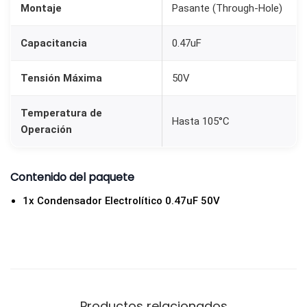
Montaje
Pasante (Through-Hole)
4
7
Capacitancia
0.47uF
u
F
Tensión Máxima
50V
5
0
Temperatura de
Hasta 105°C
V
Operación
c
a
Contenido del paquete
n
1x Condensador Electrolítico 0.47uF 50V
t
i
d
a
d
Productos relacionados