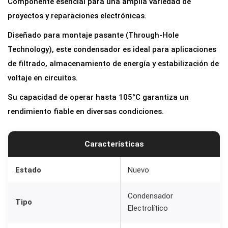
Componente esencial para una amplia variedad de
r
proyectos y reparaciones electrónicas.
E
Diseñado para montaje pasante (Through-Hole
l
Technology), este condensador es ideal para aplicaciones
e
de filtrado, almacenamiento de energía y estabilización de
c
voltaje en circuitos.
t
r
Su capacidad de operar hasta 105°C garantiza un
o
rendimiento fiable en diversas condiciones.
l
í
Características
t
i
Estado
Nuevo
c
o
Condensador
Tipo
0
Electrolítico
.