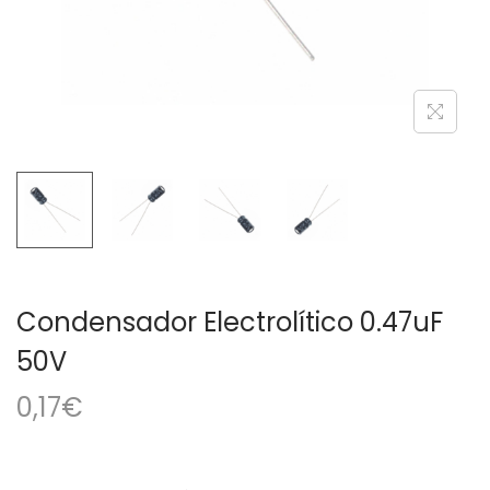
a
i
c
d
i
o
ó
n
Condensador Electrolítico 0.47uF
50V
0,17
€