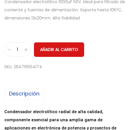
Condensador electrolítico 1000uF 50V. Ideal para filtrado de
corriente y fuentes de alimentación. Soporta hasta 105°C,
dimensiones 13x20mm. Alta fiabilidad.
AÑADIR AL CARRITO
C
o
SKU:
264716554174
n
d
e
Descripción
n
s
a
Condensador electrolítico radial de alta calidad,
d
componente esencial para una amplia gama de
o
aplicaciones en electrónica de potencia y proyectos de