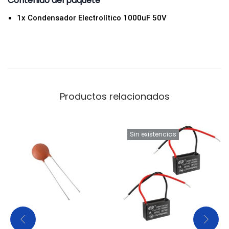
Contenido del paquete
n
1x Condensador Electrolítico 1000uF 50V
t
i
d
a
d
Productos relacionados
Sin existencias