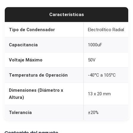
0
0
Características
u
F
Tipo de Condensador
Electrolítico Radial
5
Capacitancia
1000uF
0
V
Voltaje Máximo
50V
1
3
Temperatura de Operación
-40°C a 105°C
x
2
Dimensiones (Diámetro x
13 x 20 mm
0
Altura)
m
m
Tolerancia
±20%
c
a