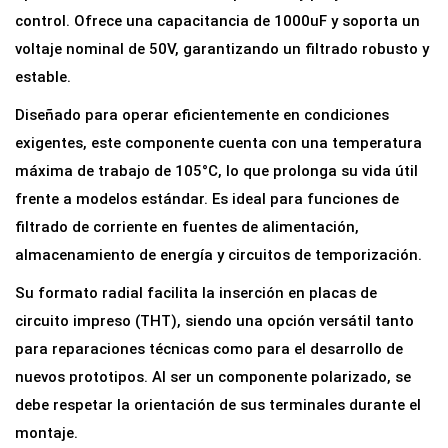
r
control. Ofrece una capacitancia de 1000uF y soporta un
E
voltaje nominal de 50V, garantizando un filtrado robusto y
l
estable.
e
Diseñado para operar eficientemente en condiciones
c
exigentes, este componente cuenta con una temperatura
t
máxima de trabajo de 105°C, lo que prolonga su vida útil
r
frente a modelos estándar. Es ideal para funciones de
o
filtrado de corriente en fuentes de alimentación,
l
almacenamiento de energía y circuitos de temporización.
í
Su formato radial facilita la inserción en placas de
t
circuito impreso (THT), siendo una opción versátil tanto
i
para reparaciones técnicas como para el desarrollo de
c
nuevos prototipos. Al ser un componente polarizado, se
o
debe respetar la orientación de sus terminales durante el
1
montaje.
0