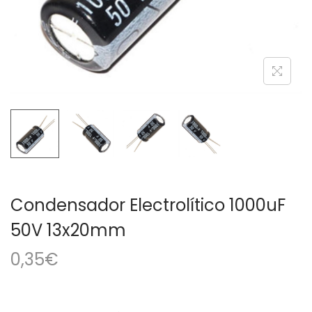
a
i
c
d
i
o
ó
n
Condensador Electrolítico 1000uF
50V 13x20mm
0,35
€