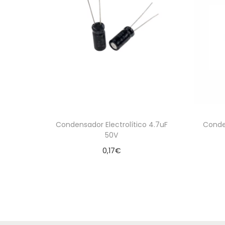
Condensador Electrolítico 4.7uF
Conde
50V
0,17
€
Añadir al carrito