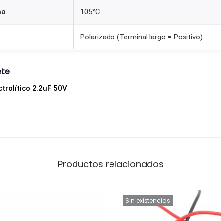
c
ma
105°C
a
n
Polarizado (Terminal largo = Positivo)
t
i
ete
d
a
trolítico 2.2uF 50V
d
Productos relacionados
Sin existencias