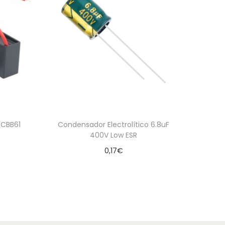
 CBB61
Condensador Electrolítico 6.8uF
400V Low ESR
0,17
€
Añadir al carrito