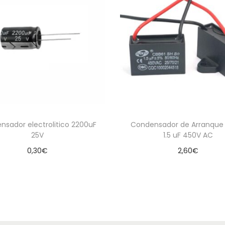
nsador electrolitico 2200uF
Condensador de Arranque
25V
1.5 uF 450V AC
0,30
€
2,60
€
Añadir al carrito
Leer más