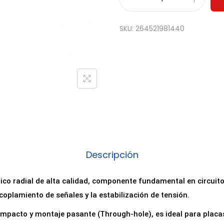
C
o
SKU:
264521981440
n
d
e
n
s
a
d
o
r
Descripción
E
l
ico radial de alta calidad, componente fundamental en circuito
e
acoplamiento de señales y la estabilización de tensión.
c
ompacto y montaje pasante (Through-hole), es ideal para placas
t