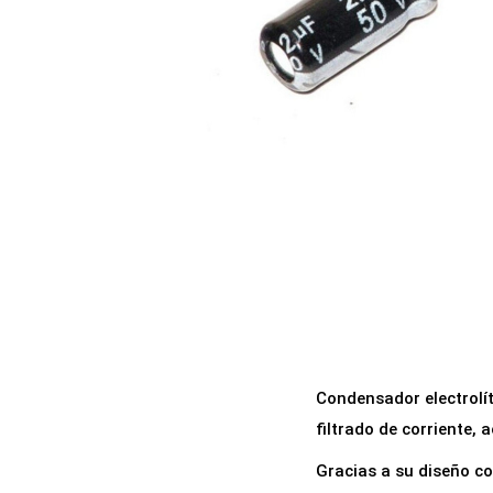
a
i
c
d
i
o
ó
n
Condensador electrolít
filtrado de corriente, 
Gracias a su diseño c