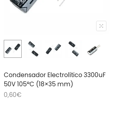
a
i
c
d
i
o
ó
n
Condensador Electrolítico 3300uF
50V 105°C (18×35 mm)
0,60
€