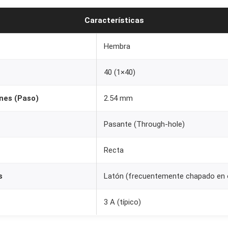
r
Características
a
1
Hembra
x
4
40 (1×40)
0
p
nes (Paso)
2.54 mm
a
r
Pasante (Through-hole)
a
Recta
P
C
s
Latón (frecuentemente chapado en 
B
,
3 A (típico)
P
a