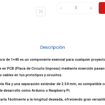
T
i
r
a
d
e
Descripción
P
i
bra de 1×40 es un componente esencial para cualquier proyecto
n
en PCB (Placa de Circuito Impreso) mediante inserción pasante
e
 cables en tus prototipos y circuitos.
s
H
la fila y una separación estándar de 2.54 mm, es compatible c
e
de desarrollo como Arduino o Raspberry Pi.
m
arla fácilmente a la longitud deseada, ofreciendo gran versatil
b