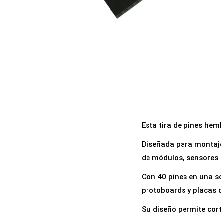
a
i
c
d
i
o
ó
n
Esta tira de pines hem
Diseñada para montaje 
de módulos, sensores o
Con 40 pines en una so
protoboards y placas 
Su diseño permite cort