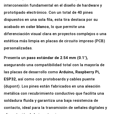
n
interconexión fundamental en el diseño de hardware y
e
prototipado electrónico. Con un total de 40 pines
s
dispuestos en una sola fila, esta tira destaca por su
M
acabado en
color blanco
, lo que permite una
a
diferenciación visual clara en proyectos complejos o una
c
estética más limpia en placas de circuito impreso (PCB)
h
personalizadas.
o
Presenta un
paso estándar de 2.54 mm (0.1″)
,
1
asegurando una compatibilidad total con la mayoría de
x
las placas de desarrollo como
Arduino, Raspberry Pi,
4
ESP32
, así como con protoboards y cables puente
0
(dupont). Los pines están fabricados en una aleación
P
metálica con recubrimiento conductivo que facilita una
a
soldadura fluida y garantiza una baja resistencia de
s
contacto, ideal para la transmisión de señales digitales y
o