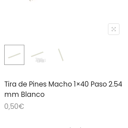
a
i
c
d
i
o
ó
n
Tira de Pines Macho 1×40 Paso 2.54
mm Blanco
0,50
€