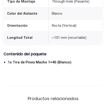
Tipo de Montaje
Through-hole (Pasante)
i
d
Color del Aislante
Blanco
a
d
Orientación
Recta (Vertical)
Longitud Total
~101 mm (recortable)
Contenido del paquete
1x Tira de Pines Macho 1×40 (Blanco)
Productos relacionados