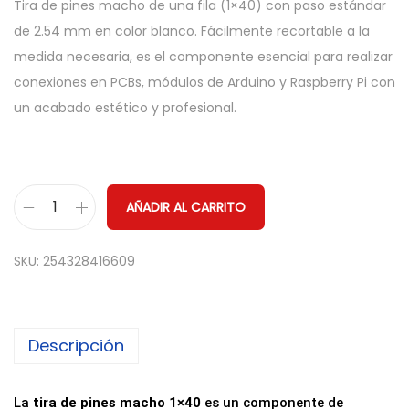
Tira de pines macho de una fila (1×40) con paso estándar
de 2.54 mm en color blanco. Fácilmente recortable a la
medida necesaria, es el componente esencial para realizar
conexiones en PCBs, módulos de Arduino y Raspberry Pi con
un acabado estético y profesional.
AÑADIR AL CARRITO
T
i
SKU:
254328416609
r
a
d
Descripción
e
P
i
La
tira de pines macho 1×40
es un componente de