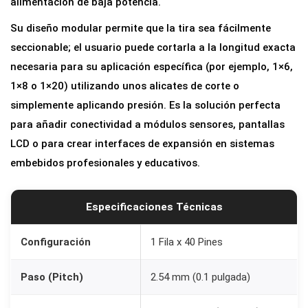
alimentación de baja potencia.
2
Su diseño modular permite que la tira sea fácilmente
.
seccionable; el usuario puede cortarla a la longitud exacta
5
necesaria para su aplicación específica (por ejemplo, 1×6,
4
1×8 o 1×20) utilizando unos alicates de corte o
m
simplemente aplicando presión. Es la solución perfecta
m
para añadir conectividad a módulos sensores, pantallas
B
LCD o para crear interfaces de expansión en sistemas
l
embebidos profesionales y educativos.
a
n
c
Especificaciones Técnicas
o
c
Configuración
1 Fila x 40 Pines
a
Paso (Pitch)
2.54 mm (0.1 pulgada)
n
t