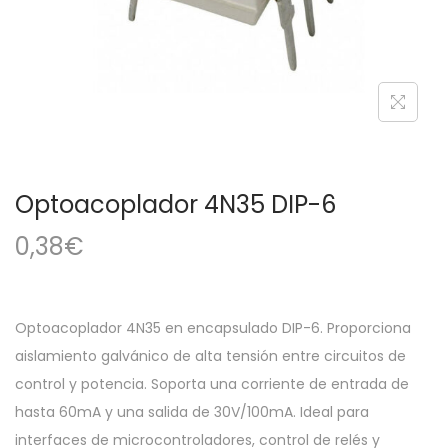
a
i
c
d
i
o
ó
n
Optoacoplador 4N35 DIP-6
0,38
€
Optoacoplador 4N35 en encapsulado DIP-6. Proporciona
aislamiento galvánico de alta tensión entre circuitos de
control y potencia. Soporta una corriente de entrada de
hasta 60mA y una salida de 30V/100mA. Ideal para
interfaces de microcontroladores, control de relés y