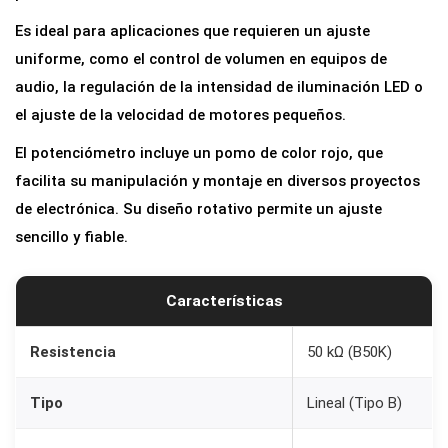
t
Es ideal para aplicaciones que requieren un ajuste
r
uniforme, como el control de volumen en equipos de
o
audio, la regulación de la intensidad de iluminación LED o
B
el ajuste de la velocidad de motores pequeños.
5
El potenciómetro incluye un pomo de color rojo, que
0
facilita su manipulación y montaje en diversos proyectos
K
de electrónica. Su diseño rotativo permite un ajuste
o
sencillo y fiable.
h
m
l
Características
i
n
Resistencia
50 kΩ (B50K)
e
Tipo
Lineal (Tipo B)
a
l