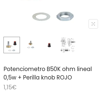
a
i
c
d
i
o
ó
n
Potenciometro B50K ohm lineal
0,5w + Perilla knob ROJO
1,15
€