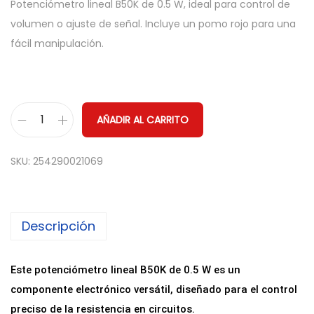
Potenciómetro lineal B50K de 0.5 W, ideal para control de
volumen o ajuste de señal. Incluye un pomo rojo para una
fácil manipulación.
AÑADIR AL CARRITO
P
o
SKU:
254290021069
t
e
n
Descripción
c
i
o
Este potenciómetro lineal B50K de 0.5 W es un
m
componente electrónico versátil, diseñado para el control
e
preciso de la resistencia en circuitos.