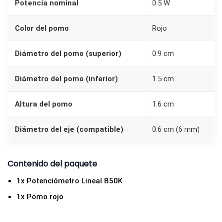
Potencia nominal
0.5 W
0
,
Color del pomo
Rojo
5
w
Diámetro del pomo (superior)
0.9 cm
+
P
Diámetro del pomo (inferior)
1.5 cm
e
Altura del pomo
1.6 cm
r
i
Diámetro del eje (compatible)
0.6 cm (6 mm)
l
l
a
Contenido del paquete
k
1x Potenciómetro Lineal B50K
n
1x Pomo rojo
o
b