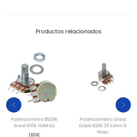
R
O
J
O
Productos relacionados
c
a
n
t
i
d
a
d
Potenciometro B500K
Potenciómetro Lineal
lineal 500k OHM kΩ
Doble B20K 20 kohm 6
Pines
1,60
€