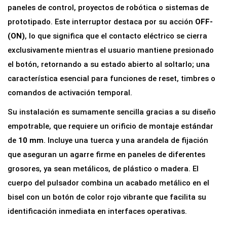
m
paneles de control, proyectos de robótica o sistemas de
e
prototipado. Este interruptor destaca por su acción
OFF-
n
(ON)
, lo que significa que el contacto eléctrico se cierra
t
exclusivamente mientras el usuario mantiene presionado
á
el botón, retornando a su estado abierto al soltarlo; una
n
característica esencial para funciones de reset, timbres o
e
comandos de activación temporal.
o
Su instalación es sumamente sencilla gracias a su diseño
R
empotrable, que requiere un orificio de montaje estándar
o
de
10 mm
. Incluye una tuerca y una arandela de fijación
j
que aseguran un agarre firme en paneles de diferentes
o
grosores, ya sean metálicos, de plástico o madera. El
D
cuerpo del pulsador combina un acabado metálico en el
S
bisel con un botón de color rojo vibrante que facilita su
-
identificación inmediata en interfaces operativas.
3