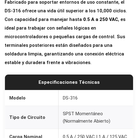
Fabricado para soportar entornos de uso constante, el
1
DS-316 ofrece una vida útil superior a los 10,000 ciclos.
6
Con capacidad para manejar hasta
0.5 A a 250 VAC
, es
p
ideal para trabajar con señales lógicas en
a
microcontroladores o pequeñas cargas de control. Sus
r
terminales posteriores están diseñados para una
a
soldadura limpia, garantizando una conexión eléctrica
P
estable y duradera frente a vibraciones.
a
n
e
Especificaciones Técnicas
l
1
Modelo
DS-316
0
SPST Momentáneo
m
Tipo de Circuito
(Normalmente Abierto)
m
c
Carga Nominal
0.5 A / 250 VAC | 1 A / 125 VAC