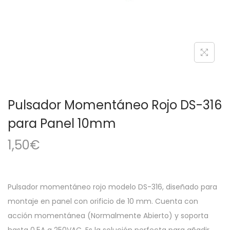
a
i
c
d
i
o
ó
n
Pulsador Momentáneo Rojo DS-316
para Panel 10mm
1,50
€
Pulsador momentáneo rojo modelo DS-316, diseñado para
montaje en panel con orificio de 10 mm. Cuenta con
acción momentánea (Normalmente Abierto) y soporta