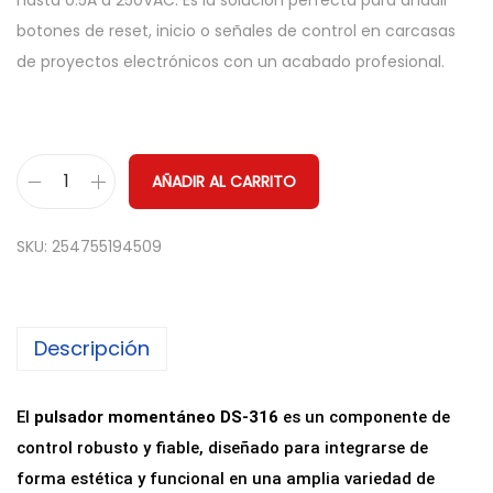
hasta 0.5A a 250VAC. Es la solución perfecta para añadir
botones de reset, inicio o señales de control en carcasas
de proyectos electrónicos con un acabado profesional.
AÑADIR AL CARRITO
P
u
SKU:
254755194509
l
s
a
Descripción
d
o
r
El
pulsador momentáneo DS-316
es un componente de
M
control robusto y fiable, diseñado para integrarse de
o
forma estética y funcional en una amplia variedad de