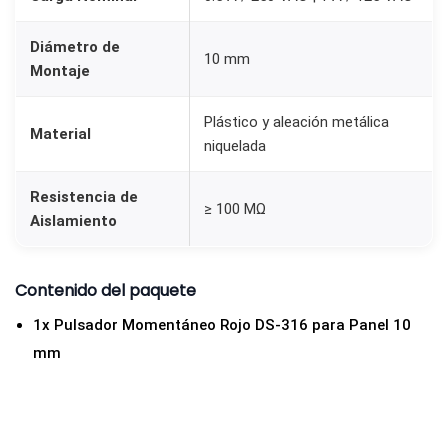
a
n
Diámetro de
10 mm
t
Montaje
i
d
Plástico y aleación metálica
Material
niquelada
a
d
Resistencia de
≥ 100 MΩ
Aislamiento
Contenido del paquete
1x Pulsador Momentáneo Rojo DS-316 para Panel 10
mm