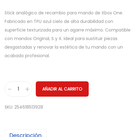
Stick analógico de recambio para mando de Xbox One.
Fabricado en TPU azul cielo de alta durabilidad con
superficie texturizada para un agarre máximo. Compatible
con mandos Original, S y X. Ideal para sustituir piezas
desgastadas y renovar la estética de tu mando con un
acabado profesional.
AÑADIR AL CARRITO
S
t
SKU:
254618513928
i
c
k
Descripción
A