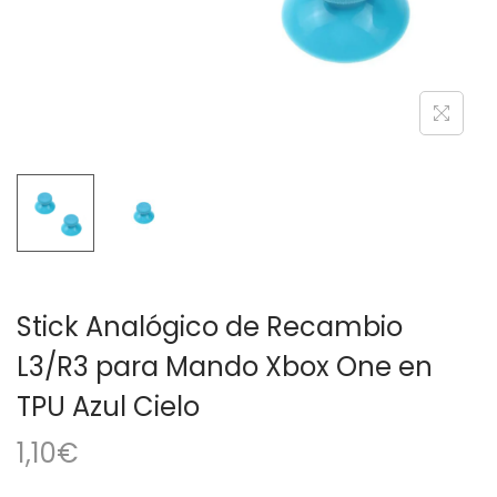
a
i
c
d
i
o
ó
n
Stick Analógico de Recambio
L3/R3 para Mando Xbox One en
TPU Azul Cielo
1,10
€