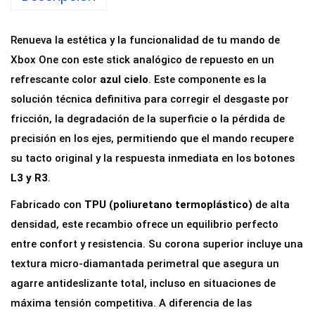
n
a
Renueva la estética y la funcionalidad de tu mando de
l
Xbox One con este stick analógico de repuesto en un
ó
refrescante color
azul cielo
. Este componente es la
g
solución técnica definitiva para corregir el desgaste por
i
fricción, la degradación de la superficie o la pérdida de
c
precisión en los ejes, permitiendo que el mando recupere
o
su tacto original y la respuesta inmediata en los botones
d
L3 y R3
.
e
Fabricado con
TPU (poliuretano termoplástico)
de alta
R
densidad, este recambio ofrece un equilibrio perfecto
e
entre confort y resistencia. Su corona superior incluye una
c
textura micro-diamantada perimetral que asegura un
a
agarre antideslizante total, incluso en situaciones de
m
máxima tensión competitiva. A diferencia de las
b