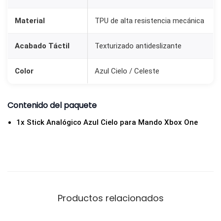
X
Material
TPU de alta resistencia mecánica
b
o
Acabado Táctil
Texturizado antideslizante
x
O
Color
Azul Cielo / Celeste
n
e
Contenido del paquete
e
n
1x Stick Analógico Azul Cielo para Mando Xbox One
T
P
U
A
z
Productos relacionados
u
l