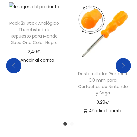
C
i
Pack 2x Stick Analógico
e
Thumbstick de
l
Repuesto para Mando
o
Xbox One Color Negro
c
2,40
€
a
Añadir al carrito
n
Destornillador Gamebit
t
3.8 mm para
i
Cartuchos de Nintendo
d
y Sega
a
3,29
€
d
Añadir al carrito