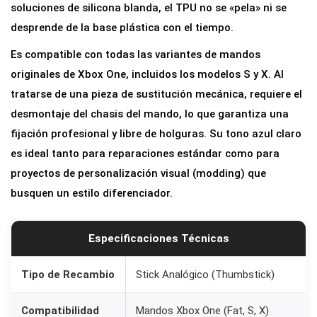
soluciones de silicona blanda, el TPU no se «pela» ni se
i
desprende de la base plástica con el tiempo.
o
Es compatible con todas las variantes de mandos
L
originales de Xbox One, incluidos los modelos S y X. Al
3
tratarse de una pieza de sustitución mecánica, requiere el
/
desmontaje del chasis del mando, lo que garantiza una
R
fijación profesional y libre de holguras. Su tono azul claro
3
es ideal tanto para reparaciones estándar como para
p
proyectos de personalización visual (modding) que
a
busquen un estilo diferenciador.
r
a
M
Especificaciones Técnicas
a
n
Tipo de Recambio
Stick Analógico (Thumbstick)
d
Compatibilidad
Mandos Xbox One (Fat, S, X)
o