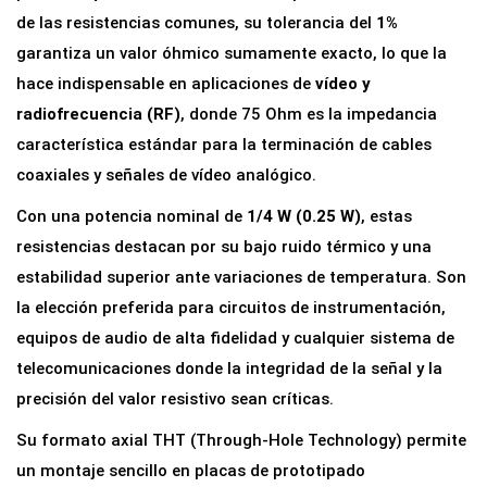
i
de las resistencias comunes, su tolerancia del
1%
a
garantiza un valor óhmico sumamente exacto, lo que la
7
hace indispensable en aplicaciones de
vídeo y
5
radiofrecuencia (RF)
, donde 75 Ohm es la impedancia
o
característica estándar para la terminación de cables
h
coaxiales y señales de vídeo analógico.
m
Con una potencia nominal de
1/4 W (0.25 W)
, estas
1
resistencias destacan por su bajo ruido térmico y una
%
estabilidad superior ante variaciones de temperatura. Son
1
la elección preferida para circuitos de instrumentación,
/
equipos de audio de alta fidelidad y cualquier sistema de
4
telecomunicaciones donde la integridad de la señal y la
W
precisión del valor resistivo sean críticas.
(
Su formato axial THT (Through-Hole Technology) permite
0
un montaje sencillo en placas de prototipado
.