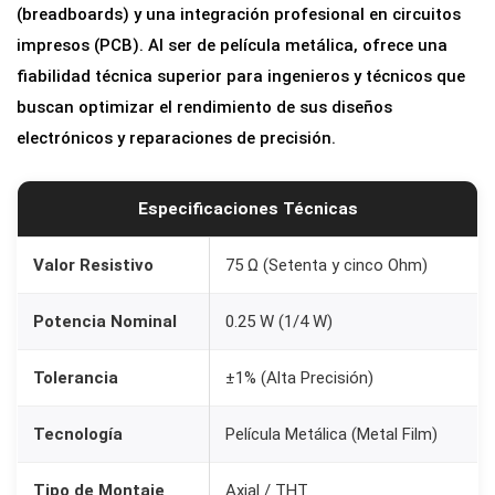
(breadboards) y una integración profesional en circuitos
2
impresos (PCB). Al ser de película metálica, ofrece una
5
fiabilidad técnica superior para ingenieros y técnicos que
W
buscan optimizar el rendimiento de sus diseños
)
electrónicos y reparaciones de precisión.
c
a
n
Especificaciones Técnicas
t
i
Valor Resistivo
75 Ω (Setenta y cinco Ohm)
d
Potencia Nominal
0.25 W (1/4 W)
a
d
Tolerancia
±1% (Alta Precisión)
Tecnología
Película Metálica (Metal Film)
Tipo de Montaje
Axial / THT