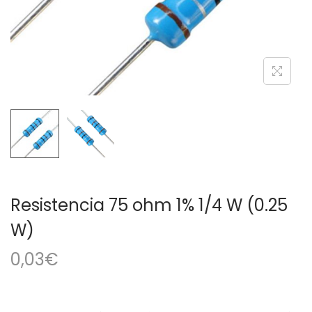
a
i
c
d
i
o
ó
n
Resistencia 75 ohm 1% 1/4 W (0.25
W)
0,03
€