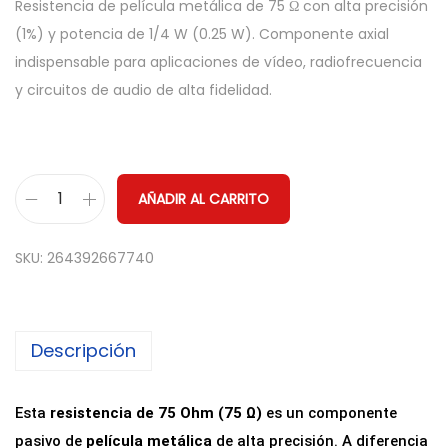
Resistencia de película metálica de 75 Ω con alta precisión
(1%) y potencia de 1/4 W (0.25 W). Componente axial
indispensable para aplicaciones de vídeo, radiofrecuencia
y circuitos de audio de alta fidelidad.
AÑADIR AL CARRITO
R
e
SKU:
264392667740
s
i
s
Descripción
t
e
n
Esta
resistencia de 75 Ohm (75 Ω)
es un componente
c
pasivo de
película metálica
de alta precisión. A diferencia