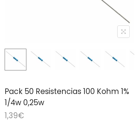
a
i
c
d
i
o
ó
n
Pack 50 Resistencias 100 Kohm 1%
1/4w 0,25w
1,39
€