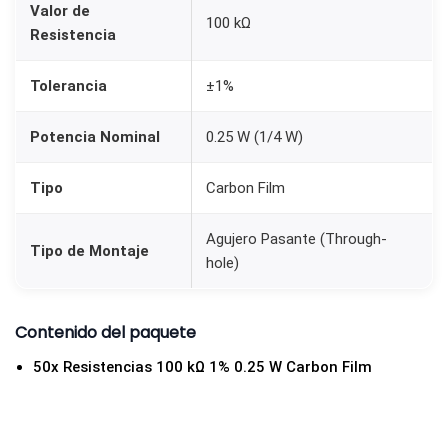
Valor de
%
100 kΩ
Resistencia
1
/
Tolerancia
±1%
4
w
Potencia Nominal
0.25 W (1/4 W)
0
,
Tipo
Carbon Film
2
5
Agujero Pasante (Through-
Tipo de Montaje
hole)
w
c
a
Contenido del paquete
n
50x Resistencias 100 kΩ 1% 0.25 W Carbon Film
t
i
d