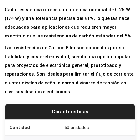
s
Cada resistencia ofrece una potencia nominal de 0.25 W
t
(1/4 W) y una tolerancia precisa del ±1%, lo que las hace
e
adecuadas para aplicaciones que requieren mayor
n
exactitud que las resistencias de carbón estándar del 5%.
c
Las resistencias de Carbon Film son conocidas por su
i
fiabilidad y coste-efectividad, siendo una opción popular
a
para proyectos de electrónica general, prototipado y
s
reparaciones. Son ideales para limitar el flujo de corriente,
1
ajustar niveles de señal o como divisores de tensión en
0
diversos diseños electrónicos.
0
K
o
Características
h
m
Cantidad
50 unidades
1