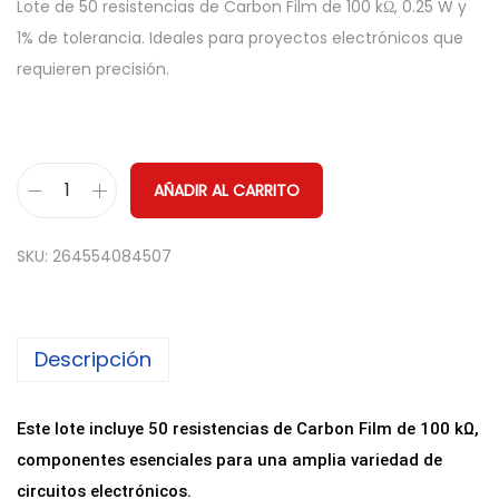
Lote de 50 resistencias de Carbon Film de 100 kΩ, 0.25 W y
1% de tolerancia. Ideales para proyectos electrónicos que
requieren precisión.
AÑADIR AL CARRITO
P
a
SKU:
264554084507
c
k
5
Descripción
0
R
e
Este lote incluye 50 resistencias de Carbon Film de 100 kΩ,
s
componentes esenciales para una amplia variedad de
i
circuitos electrónicos.