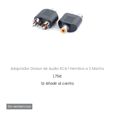
a
i
c
d
i
o
ó
n
Adaptador Divisor de Audio RCA 1 Hembra a 2 Macho
1,75
€
Añadir al carrito
Sin existencias