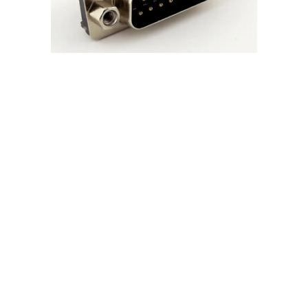
Conector DB15 Macho de 15 Pines para Soldar en PCB
1,26
€
Añadir al carrito