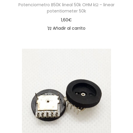
Potenciometro B50K lineal 50k OHM kΩ – linear
potentiometer 50k
1,60
€
Añadir al carrito