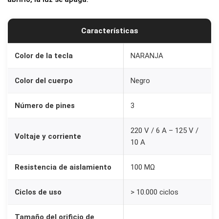
S
P
Características
S
T
Color de la tecla
NARANJA
c
o
Color del cuerpo
Negro
n
L
Número de pines
3
u
220 V / 6 A – 125 V /
z
Voltaje y corriente
10 A
N
A
Resistencia de aislamiento
100 MΩ
R
A
Ciclos de uso
> 10.000 ciclos
N
J
Tamaño del orificio de