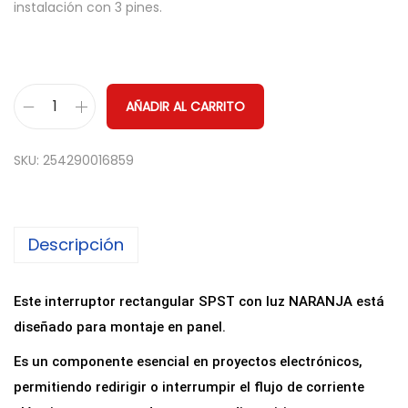
instalación con 3 pines.
AÑADIR AL CARRITO
I
n
SKU:
254290016859
t
e
r
Descripción
r
u
p
Este interruptor rectangular SPST con luz NARANJA está
t
diseñado para montaje en panel.
o
Es un componente esencial en proyectos electrónicos,
r
permitiendo redirigir o interrumpir el flujo de corriente
O