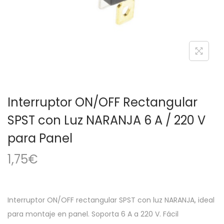
a
i
c
d
i
o
ó
n
Interruptor ON/OFF Rectangular
SPST con Luz NARANJA 6 A / 220 V
para Panel
1,75
€
Interruptor ON/OFF rectangular SPST con luz NARANJA, ideal
para montaje en panel. Soporta 6 A a 220 V. Fácil