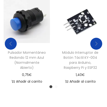
l
c
a
n
t
i
d
a
Pulsador Momentáneo
Módulo Interruptor de
Redondo 12 mm Azul
Botón Táctil KY-004
d
(Normalmente
para Arduino,
Abierto)
Raspberry Pi y ESP32
0,75
€
1,40
€
Añadir al carrito
Añadir al carrito