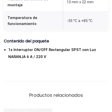
13 mm x 22 mm
A
montaje
6
Temperatura de
A
-55 °C a +85 °C
funcionamiento
/
2
2
Contenido del paquete
0
1x Interruptor ON/OFF Rectangular SPST con Luz
V
NARANJA 6 A / 220 V
p
a
r
a
P
Productos relacionados
a
n
e