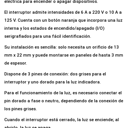
eléctrica para encender o apagar dispositivos.
N
El interruptor admite intensidades de 6 A a 220 V o 10 A a
/
125 V. Cuenta con un botón naranja que incorpora una luz
O
interna y los estados de encendido/apagado (I/O)
F
serigrafiados para una fácil identificación.
F
R
Su instalación es sencilla: solo necesita un orificio de 13
e
mm x 22 mm y puede montarse en paneles de hasta 3 mm
c
de espesor.
t
Dispone de 3 pines de conexión: dos grises para el
a
interruptor y uno dorado para la luz indicadora.
n
g
Para el funcionamiento de la luz, es necesario conectar el
u
pin dorado a fase o neutro, dependiendo de la conexión de
l
los pines grises.
a
Cuando el interruptor está cerrado, la luz se enciende; al
r
abrirlo, la luz se apaga.