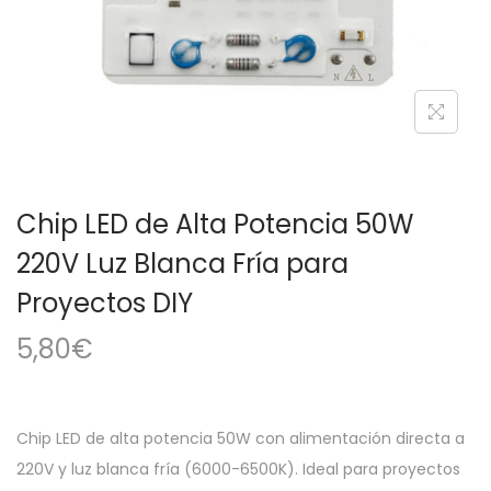
a
i
c
d
i
o
ó
n
Chip LED de Alta Potencia 50W
220V Luz Blanca Fría para
Proyectos DIY
5,80
€
Chip LED de alta potencia 50W con alimentación directa a
220V y luz blanca fría (6000-6500K). Ideal para proyectos