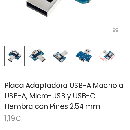
a
i
c
d
i
o
ó
n
Placa Adaptadora USB-A Macho a
USB-A, Micro-USB y USB-C
Hembra con Pines 2.54 mm
1,19
€