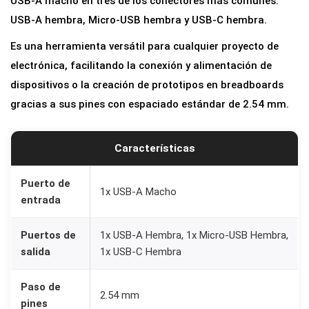
USB-A macho en tres de los conectores más comunes:
t
USB-A hembra, Micro-USB hembra y USB-C hembra.
a
Es una herramienta versátil para cualquier proyecto de
d
electrónica, facilitando la conexión y alimentación de
o
dispositivos o la creación de prototipos en breadboards
r
gracias a sus pines con espaciado estándar de 2.54 mm.
a
U
Características
S
B
Puerto de
-
1x USB-A Macho
entrada
A
M
Puertos de
1x USB-A Hembra, 1x Micro-USB Hembra,
a
salida
1x USB-C Hembra
c
h
Paso de
2.54 mm
pines
o