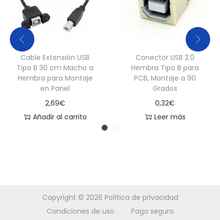
y
U
S
B
Cable Extensión USB
Conector USB 2.0
-
Tipo B 30 cm Macho a
Hembra Tipo B para
Hembra para Montaje
PCB, Montaje a 90
C
en Panel
Grados
H
2,69
€
0,32
€
e
Añadir al carrito
Leer más
m
b
r
a
c
o
Copyright © 2026
Política de privacidad
n
Condiciones de uso
Pago seguro
P