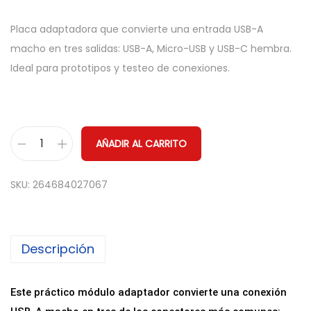
Placa adaptadora que convierte una entrada USB-A
macho en tres salidas: USB-A, Micro-USB y USB-C hembra.
Ideal para prototipos y testeo de conexiones.
AÑADIR AL CARRITO
P
l
SKU:
264684027067
a
c
a
Descripción
A
d
a
Este práctico módulo adaptador convierte una conexión
p