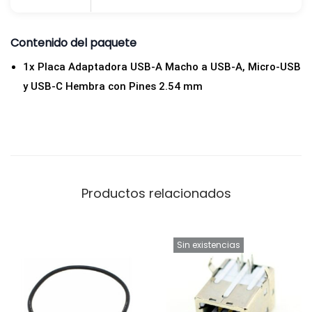
a
U
Contenido del paquete
S
1x Placa Adaptadora USB-A Macho a USB-A, Micro-USB
B
y USB-C Hembra con Pines 2.54 mm
-
A
,
M
i
Productos relacionados
c
r
o
Sin existencias
-
U
S
B