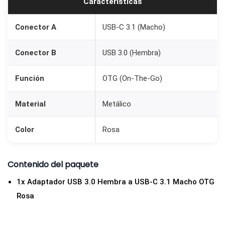
Características
3
.
Conector A
USB-C 3.1 (Macho)
0
H
Conector B
USB 3.0 (Hembra)
e
m
Función
OTG (On-The-Go)
b
Material
Metálico
r
a
Color
Rosa
R
o
s
Contenido del paquete
a
1x Adaptador USB 3.0 Hembra a USB-C 3.1 Macho OTG
c
Rosa
a
n