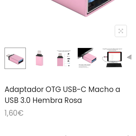
a
i
c
d
i
o
ó
n
Adaptador OTG USB-C Macho a
USB 3.0 Hembra Rosa
1,60
€