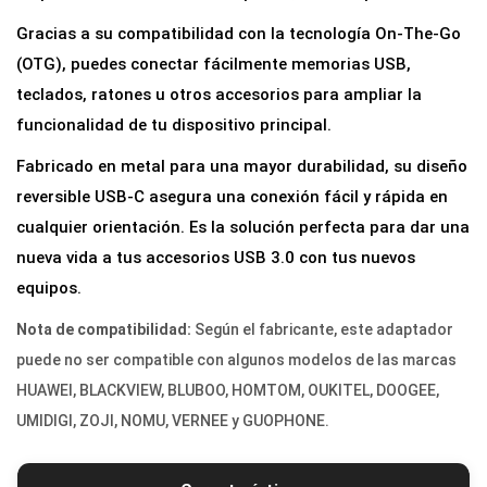
T
Gracias a su compatibilidad con la tecnología On-The-Go
G
(OTG), puedes conectar fácilmente memorias USB,
U
teclados, ratones u otros accesorios para ampliar la
S
funcionalidad de tu dispositivo principal.
B
Fabricado en metal para una mayor durabilidad, su diseño
-
reversible USB-C asegura una conexión fácil y rápida en
C
cualquier orientación. Es la solución perfecta para dar una
M
nueva vida a tus accesorios USB 3.0 con tus nuevos
a
equipos.
c
h
Nota de compatibilidad:
Según el fabricante, este adaptador
o
puede no ser compatible con algunos modelos de las marcas
a
HUAWEI, BLACKVIEW, BLUBOO, HOMTOM, OUKITEL, DOOGEE,
U
UMIDIGI, ZOJI, NOMU, VERNEE y GUOPHONE.
S
B