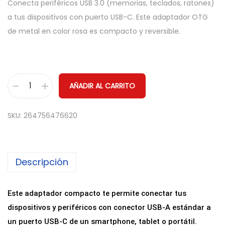
Conecta periféricos USB 3.0 (memorias, teclados, ratones)
a tus dispositivos con puerto USB-C. Este adaptador OTG
de metal en color rosa es compacto y reversible.
AÑADIR AL CARRITO
A
d
SKU:
264756476620
a
p
t
Descripción
a
d
o
Este adaptador compacto te permite conectar tus
r
dispositivos y periféricos con conector USB-A estándar a
O
un puerto USB-C de un smartphone, tablet o portátil.