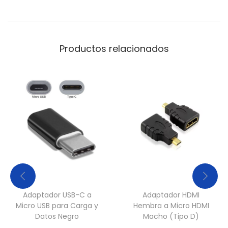
t
i
d
Productos relacionados
a
d
Adaptador USB-C a
Adaptador HDMI
Micro USB para Carga y
Hembra a Micro HDMI
Datos Negro
Macho (Tipo D)