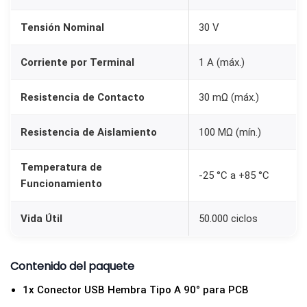
n
t
Tensión Nominal
30 V
a
Corriente por Terminal
1 A (máx.)
j
e
Resistencia de Contacto
30 mΩ (máx.)
e
n
Resistencia de Aislamiento
100 MΩ (mín.)
P
C
Temperatura de
-25 °C a +85 °C
B
Funcionamiento
c
a
Vida Útil
50.000 ciclos
n
t
Contenido del paquete
i
1x Conector USB Hembra Tipo A 90° para PCB
d