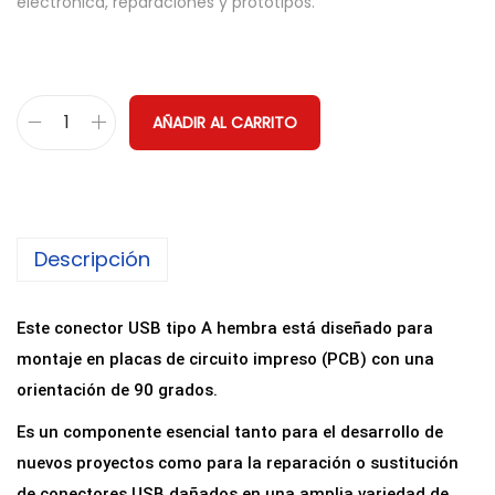
electrónica, reparaciones y prototipos.
AÑADIR AL CARRITO
C
o
n
e
Descripción
c
t
o
Este conector USB tipo A hembra está diseñado para
r
montaje en placas de circuito impreso (PCB) con una
U
orientación de 90 grados.
S
Es un componente esencial tanto para el desarrollo de
B
nuevos proyectos como para la reparación o sustitución
-
de conectores USB dañados en una amplia variedad de