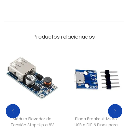
a
d
Productos relacionados
Módulo Elevador de
Placa Breakout Micro
Tensión Step-Up a 5V
USB a DIP 5 Pines para