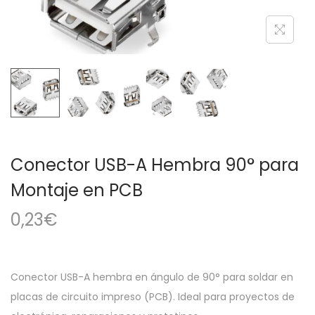
a
i
c
d
i
o
ó
n
Conector USB-A Hembra 90° para
Montaje en PCB
0,23
€
Conector USB-A hembra en ángulo de 90° para soldar en
placas de circuito impreso (PCB). Ideal para proyectos de