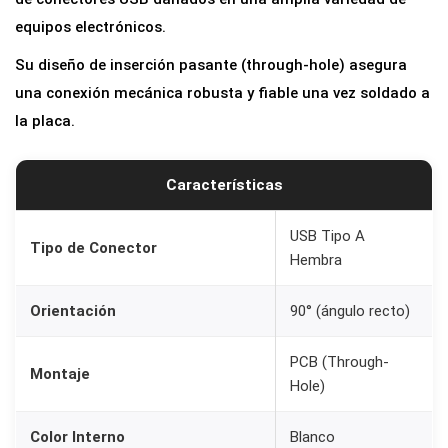
A
equipos electrónicos.
H
Su diseño de inserción pasante (through-hole) asegura
e
una conexión mecánica robusta y fiable una vez soldado a
m
la placa.
b
r
a
Características
9
0
USB Tipo A
Tipo de Conector
Hembra
°
p
Orientación
90° (ángulo recto)
a
r
PCB (Through-
Montaje
a
Hole)
M
o
Color Interno
Blanco