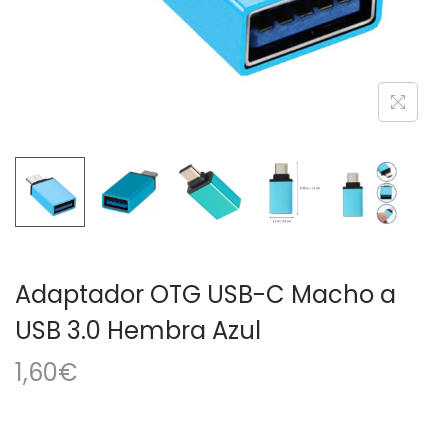
a
i
c
d
i
o
ó
n
Adaptador OTG USB-C Macho a
USB 3.0 Hembra Azul
1,60
€