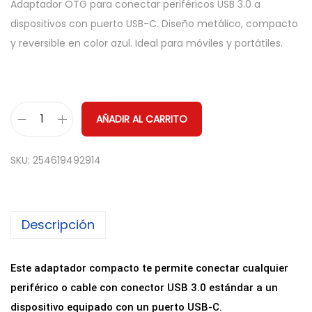
Adaptador OTG para conectar periféricos USB 3.0 a
dispositivos con puerto USB-C. Diseño metálico, compacto
y reversible en color azul. Ideal para móviles y portátiles.
AÑADIR AL CARRITO
A
d
SKU:
254619492914
a
p
t
Descripción
a
d
o
Este adaptador compacto te permite conectar cualquier
r
periférico o cable con conector USB 3.0 estándar a un
O
dispositivo equipado con un puerto USB-C.