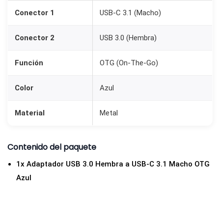
3
Conector 1
USB-C 3.1 (Macho)
.
0
Conector 2
USB 3.0 (Hembra)
H
e
Función
OTG (On-The-Go)
m
Color
Azul
b
r
Material
Metal
a
A
z
Contenido del paquete
u
1x Adaptador USB 3.0 Hembra a USB-C 3.1 Macho OTG
l
Azul
c
a
n