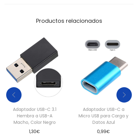
t
i
Productos relacionados
d
a
d
Adaptador USB-C 3.1
Adaptador USB-C a
Hembra a USB-A
Micro USB para Carga y
Macho, Color Negro
Datos Azul
1,30
€
0,99
€