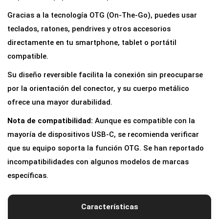
T
Gracias a la tecnología OTG (On-The-Go), puedes usar
G
teclados, ratones, pendrives y otros accesorios
U
directamente en tu smartphone, tablet o portátil
S
compatible.
B
Su diseño reversible facilita la conexión sin preocuparse
-
por la orientación del conector, y su cuerpo metálico
C
ofrece una mayor durabilidad.
M
a
Nota de compatibilidad:
Aunque es compatible con la
c
mayoría de dispositivos USB-C, se recomienda verificar
h
que su equipo soporta la función OTG. Se han reportado
o
incompatibilidades con algunos modelos de marcas
a
específicas.
U
S
Características
B