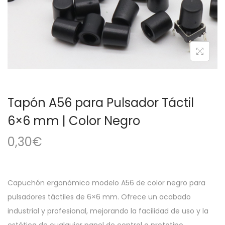
a
i
c
d
i
o
ó
n
Tapón A56 para Pulsador Táctil
6×6 mm | Color Negro
0,30
€
Capuchón ergonómico modelo A56 de color negro para
pulsadores táctiles de 6×6 mm. Ofrece un acabado
industrial y profesional, mejorando la facilidad de uso y la