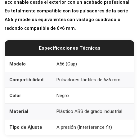
accionable desde el exterior con un acabado profesional.
x
Es totalmente compatible con los pulsadores de la serie
6
A56 y modelos equivalentes con vástago cuadrado o
m
redondo compatible de 6×6 mm.
m
|
C
Especificaciones Técnicas
o
l
Modelo
A56 (Cap)
o
Compatibilidad
Pulsadores táctiles de 6×6 mm
r
N
Color
Negro
e
g
Material
Plástico ABS de grado industrial
r
o
Tipo de Ajuste
A presión (Interference fit)
c