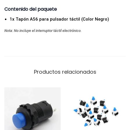
a
Contenido del paquete
n
t
1x Tapón A56 para pulsador táctil (Color Negro)
i
Nota: No incluye el interruptor táctil electrónico.
d
a
d
Productos relacionados