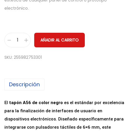
estética de cualquier panel de control o prototipo
electrónico.
AÑADIR AL CARRITO
T
a
SKU:
255982753301
p
ó
n
Descripción
A
5
6
El
tapón A56 de color negro
es el estándar por excelencia
p
para la finalización de interfaces de usuario en
a
dispositivos electrónicos. Diseñado específicamente para
r
integrarse con pulsadores táctiles de 6×6 mm, este