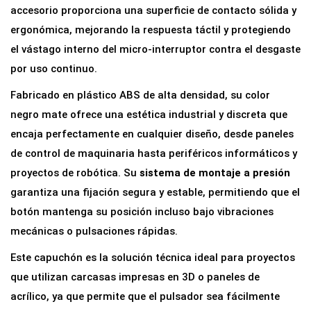
a
accesorio proporciona una superficie de contacto sólida y
P
ergonómica, mejorando la respuesta táctil y protegiendo
u
el vástago interno del micro-interruptor contra el desgaste
l
por uso continuo.
s
Fabricado en plástico ABS de alta densidad, su color
a
negro mate ofrece una estética industrial y discreta que
d
encaja perfectamente en cualquier diseño, desde paneles
o
de control de maquinaria hasta periféricos informáticos y
r
proyectos de robótica. Su
sistema de montaje a presión
T
garantiza una fijación segura y estable, permitiendo que el
á
botón mantenga su posición incluso bajo vibraciones
c
mecánicas o pulsaciones rápidas.
t
Este capuchón es la solución técnica ideal para proyectos
i
que utilizan carcasas impresas en 3D o paneles de
l
acrílico, ya que permite que el pulsador sea fácilmente
6