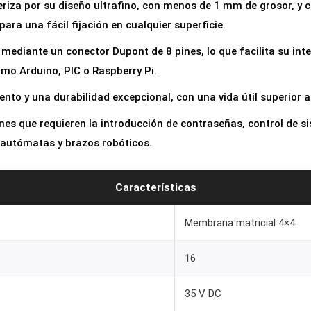
eriza por su diseño ultrafino, con menos de 1 mm de grosor, y
a
para una fácil fijación en cualquier superficie.
t
r
 mediante un conector Dupont de 8 pines, lo que facilita su int
i
mo Arduino, PIC o Raspberry Pi.
c
ento y una durabilidad excepcional, con una vida útil superior a
i
ones que requieren la introducción de contraseñas, control de 
a
 autómatas y brazos robóticos.
l
4
x
Características
4
Membrana matricial 4×4
(
1
16
6
T
35 V DC
e