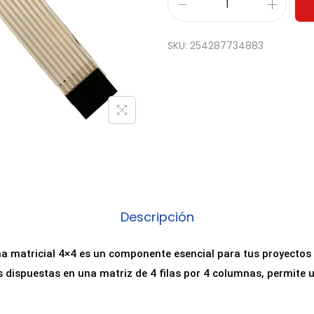
T
e
SKU:
254287734883
c
l
a
d
o
M
e
m
b
Descripción
r
a
a matricial 4×4 es un componente esencial para tus proyectos 
n
s dispuestas en una matriz de 4 filas por 4 columnas, permite 
a
M