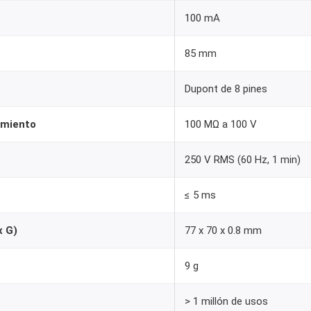
c
100 mA
l
a
85 mm
s
Dupont de 8 pines
)
c
amiento
100 MΩ a 100 V
o
n
250 V RMS (60 Hz, 1 min)
C
o
≤ 5 ms
n
e
x G)
77 x 70 x 0.8 mm
c
t
9 g
o
> 1 millón de usos
r