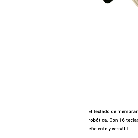
a
i
c
d
i
o
ó
n
El teclado de membran
robótica. Con 16 tecla
eficiente y versátil.