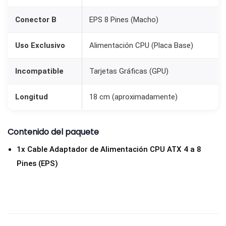
ó
Conector B
EPS 8 Pines (Macho)
n
C
Uso Exclusivo
Alimentación CPU (Placa Base)
P
U
Incompatible
Tarjetas Gráficas (GPU)
A
T
Longitud
18 cm (aproximadamente)
X
4
Contenido del paquete
a
8
1x Cable Adaptador de Alimentación CPU ATX 4 a 8
P
Pines (EPS)
i
n
e
s