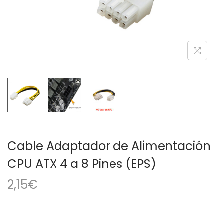
a
i
c
d
i
o
ó
n
Cable Adaptador de Alimentación
CPU ATX 4 a 8 Pines (EPS)
2,15
€