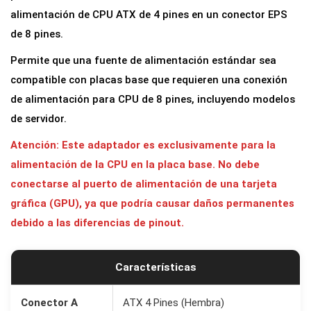
a
alimentación de CPU ATX de 4 pines en un conector EPS
d
de 8 pines.
o
Permite que una fuente de alimentación estándar sea
r
compatible con placas base que requieren una conexión
d
de alimentación para CPU de 8 pines, incluyendo modelos
e
de servidor.
A
Atención: Este adaptador es exclusivamente para la
l
alimentación de la CPU en la placa base. No debe
i
conectarse al puerto de alimentación de una tarjeta
m
gráfica (GPU), ya que podría causar daños permanentes
e
debido a las diferencias de pinout.
n
t
a
Características
c
i
Conector A
ATX 4 Pines (Hembra)