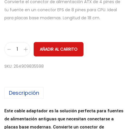
Convierte el conector de alimentación ATX de 4 pines de
tu fuente en un conector EPS de 8 pines para CPU. Ideal
para placas base modernas. Longitud de 18 cm.
AÑADIR AL CARRITO
C
a
SKU:
264909835598
b
l
e
Descripción
A
d
a
Este cable adaptador es la solución perfecta para fuentes
p
de alimentación antiguas que necesitan conectarse a
t
placas base modernas. Convierte un conector de