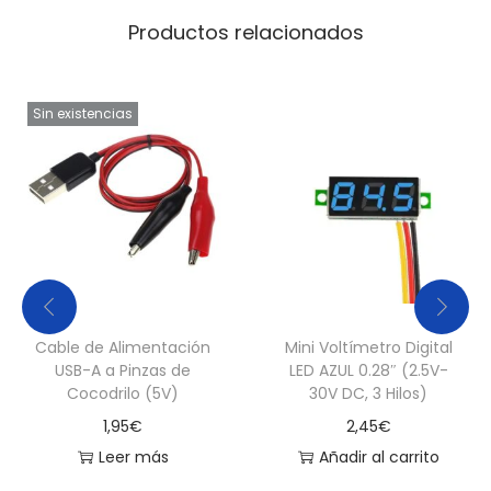
(
Productos relacionados
E
P
S
Sin existencias
)
c
a
n
t
i
d
Cable de Alimentación
Mini Voltímetro Digital
a
USB-A a Pinzas de
LED AZUL 0.28″ (2.5V-
d
Cocodrilo (5V)
30V DC, 3 Hilos)
1,95
€
2,45
€
Leer más
Añadir al carrito