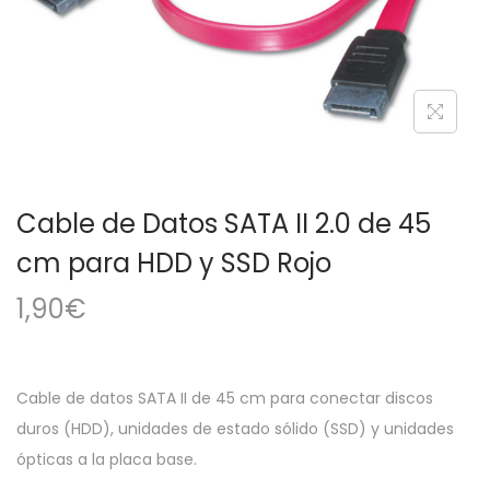
a
i
c
d
i
o
ó
n
Cable de Datos SATA II 2.0 de 45
cm para HDD y SSD Rojo
1,90
€
Cable de datos SATA II de 45 cm para conectar discos
duros (HDD), unidades de estado sólido (SSD) y unidades
ópticas a la placa base.