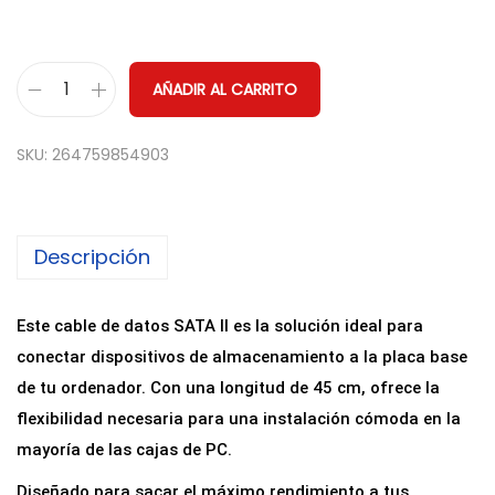
AÑADIR AL CARRITO
C
a
SKU:
264759854903
b
l
e
Descripción
d
e
D
Este cable de datos SATA II es la solución ideal para
a
conectar dispositivos de almacenamiento a la placa base
t
de tu ordenador. Con una longitud de 45 cm, ofrece la
o
flexibilidad necesaria para una instalación cómoda en la
s
mayoría de las cajas de PC.
S
Diseñado para sacar el máximo rendimiento a tus