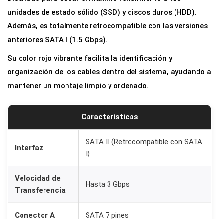
A
unidades de estado sólido (SSD) y discos duros (HDD).
T
Además, es totalmente retrocompatible con las versiones
A
anteriores SATA I (1.5 Gbps).
I
Su color rojo vibrante facilita la identificación y
I
organización de los cables dentro del sistema, ayudando a
2
mantener un montaje limpio y ordenado.
.
0
d
Características
e
4
SATA II (Retrocompatible con SATA
Interfaz
I)
5
c
Velocidad de
m
Hasta 3 Gbps
Transferencia
p
a
Conector A
SATA 7 pines