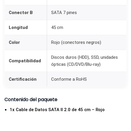
r
a
Conector B
SATA 7 pines
H
D
Longitud
45 cm
D
Color
Rojo (conectores negros)
y
S
Discos duros (HDD), SSD, unidades
S
Compatibilidad
ópticas (CD/DVD/Blu-ray)
D
R
Certificación
Conforme a RoHS
o
j
Contenido del paquete
o
c
1x Cable de Datos SATA II 2.0 de 45 cm – Rojo
a
n