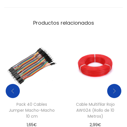
t
i
d
Productos relacionados
a
d
Pack 40 Cables
Cable Multifilar Rojo
Jumper Macho-Macho
AWG24 (Rollo de 10
10 cm
Metros)
1,65
€
2,99
€