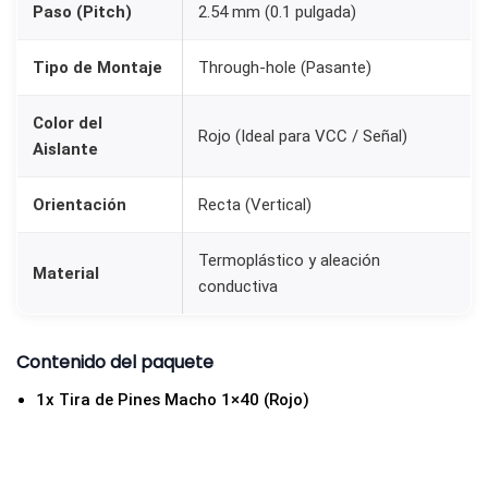
Paso (Pitch)
2.54 mm (0.1 pulgada)
d
a
Tipo de Montaje
Through-hole (Pasante)
d
Color del
Rojo (Ideal para VCC / Señal)
Aislante
Orientación
Recta (Vertical)
Termoplástico y aleación
Material
conductiva
Contenido del paquete
1x Tira de Pines Macho 1×40 (Rojo)