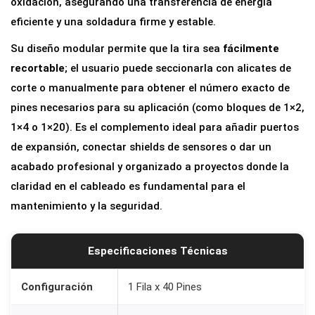
oxidación, asegurando una transferencia de energía
o
eficiente y una soldadura firme y estable.
2
Su diseño modular permite que la tira sea
fácilmente
.
recortable
; el usuario puede seccionarla con alicates de
5
corte o manualmente para obtener el número exacto de
4
pines necesarios para su aplicación (como bloques de 1×2,
m
1×4 o 1×20). Es el complemento ideal para añadir puertos
m
de expansión, conectar shields de sensores o dar un
R
acabado profesional y organizado a proyectos donde la
o
claridad en el cableado es fundamental para el
j
mantenimiento y la seguridad.
o
c
a
Especificaciones Técnicas
n
t
Configuración
1 Fila x 40 Pines
i