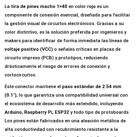
i
La
tira de pines macho 1×40
en color
rojo
es un
n
componente de conexión esencial, diseñado para facilitar
e
la gestión visual de circuitos electrónicos. Gracias a su
s
color distintivo, es la solución preferida por ingenieros y
M
makers para identificar de forma inmediata las líneas de
a
voltaje positivo (VCC)
o señales críticas en placas de
c
circuito impreso (PCB) y prototipos, reduciendo
h
drásticamente el riesgo de errores de conexión y
o
cortocircuitos.
1
Este conector mantiene el
paso estándar de 2.54 mm
x
(0.1″)
, lo que garantiza una compatibilidad universal con
4
el ecosistema de desarrollo más extendido, incluyendo
0
Arduino, Raspberry Pi, ESP32
y todo tipo de protoboards.
P
Los pines están fabricados en una aleación metálica de
a
alta conductividad con recubrimiento resistente a la
s