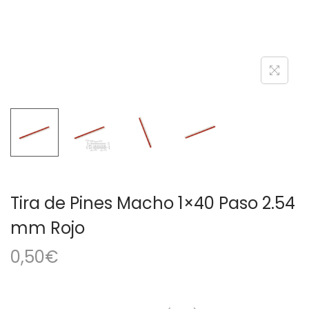
a
i
c
d
i
o
ó
n
Tira de Pines Macho 1×40 Paso 2.54
mm Rojo
0,50
€