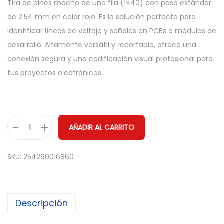
Tira de pines macho de una fila (1×40) con paso estándar
de 2.54 mm en color rojo. Es la solución perfecta para
identificar líneas de voltaje y señales en PCBs o módulos de
desarrollo. Altamente versátil y recortable, ofrece una
conexión segura y una codificación visual profesional para
tus proyectos electrónicos.
AÑADIR AL CARRITO
T
i
SKU:
254290016860
r
a
d
Descripción
e
P