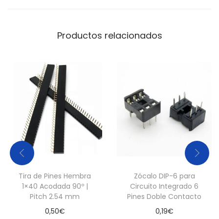
Productos relacionados
Tira de Pines Hembra
Zócalo DIP-6 para
1×40 Acodada 90º |
Circuito Integrado 6
Pitch 2.54 mm
Pines Doble Contacto
0,50
€
0,19
€