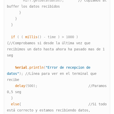
        Mirf.getData(datos);       
// Copiamos al 
buffer los datos recibidos
      }

    }  

  }

if
 ( ( 
millis
() - time ) > 1000 ) 
{
//Comprobamos si desde la última vez que 
recibimos un dato hasta ahora ha pasado mas de 1 
seg
Serial
.
println
(
"Error de recepcion de 
datos"
); 
//Línea para ver en el terminal que 
recibe  
delay
(500);                         
//Paramos 
0,5 seg 
  }

else
{                                 
//Si todo 
está correcto y estamos recibiendo datos, 