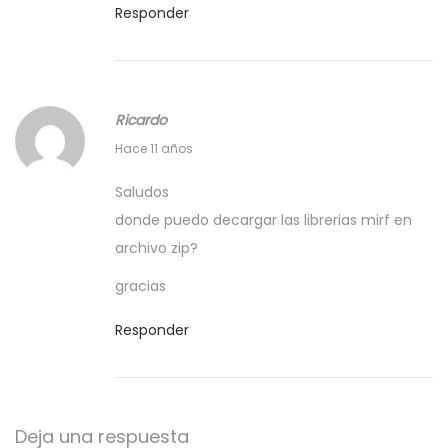
Responder
,
c
2
i
0
a
1
l
Ricardo
6
p
2
Hace 11 años
a
5
r
Saludos
n
a
donde puedo decargar las librerias mirf en
o
N
archivo zip?
v
a
gracias
i
v
e
Responder
i
m
d
b
a
r
d
e
Deja una respuesta
.