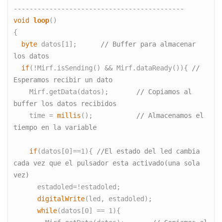
-------------------------------------------
void
loop
()

{

byte
 datos[1];      
// Buffer para almacenar 
los datos
if
(!Mirf.isSending() && Mirf.dataReady()){ 
// 
Esperamos recibir un dato
    Mirf.getData(datos);       
// Copiamos al 
buffer los datos recibidos
    time = 
millis
();           
// Almacenamos el 
tiempo en la variable
if
(datos[0]==1){ 
//El estado del led cambia 
cada vez que el pulsador esta activado(una sola 
vez)
      estadoled=!estadoled;

digitalWrite
(led, estadoled);

while
(datos[0] == 1){
