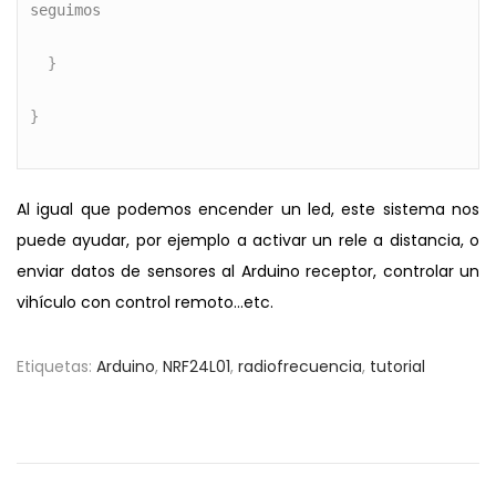
seguimos
  }

}

Al igual que podemos encender un led, este sistema nos
puede ayudar, por ejemplo a activar un rele a distancia, o
enviar datos de sensores al Arduino receptor, controlar un
vihículo con control remoto…etc.
Etiquetas
:
Arduino
,
NRF24L01
,
radiofrecuencia
,
tutorial
N
E
C
n
o
a
t
m
r
o