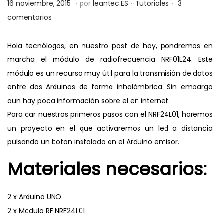
.
.
.
P
P
2
16 noviembre, 2015
por
leantec.ES
Tutoriales
3
a
i
u
u
8
comentarios
c
d
b
b
m
i
o
l
l
a
Hola tecnólogos, en nuestro post de hoy, pondremos en
ó
i
i
y
marcha el módulo de radiofrecuencia NRF01L24. Este
n
c
c
o
módulo es un recurso muy útil para la transmisión de datos
a
a
,
entre dos Arduinos de forma inhalámbrica. Sin embargo
d
d
2
aun hay poca información sobre el en internet.
o
o
0
Para dar nuestros primeros pasos con el NRF24L01, haremos
e
e
1
un proyecto en el que activaremos un led a distancia
l
n
9
pulsando un boton instalado en el Arduino emisor.
Materiales necesarios:
2 x Arduino UNO
2 x Modulo RF NRF24L01