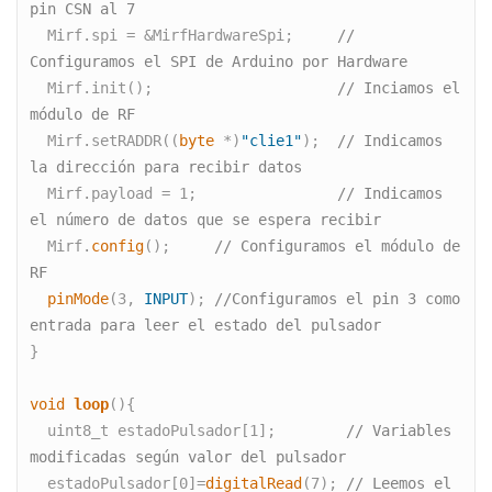
pin CSN al 7
  Mirf.spi = &MirfHardwareSpi;     
// 
Configuramos el SPI de Arduino por Hardware
  Mirf.init();                     
// Inciamos el 
módulo de RF
  Mirf.setRADDR((
byte
 *)
"clie1"
);  
// Indicamos 
la dirección para recibir datos
  Mirf.payload = 1;                
// Indicamos 
el número de datos que se espera recibir
  Mirf.
config
();     
// Configuramos el módulo de 
RF 
pinMode
(3, 
INPUT
); 
//Configuramos el pin 3 como 
entrada para leer el estado del pulsador
}

void
loop
(){

  uint8_t estadoPulsador[1];        
// Variables 
modificadas según valor del pulsador
  estadoPulsador[0]=
digitalRead
(7); 
// Leemos el 