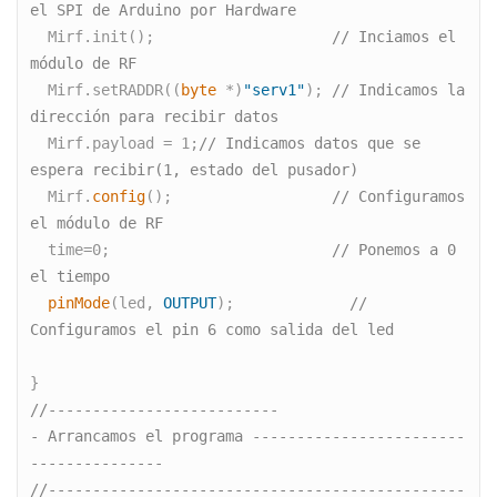
el SPI de Arduino por Hardware
  Mirf.init();                    
// Inciamos el 
módulo de RF
  Mirf.setRADDR((
byte
 *)
"serv1"
); 
// Indicamos la 
dirección para recibir datos
  Mirf.payload = 1;
// Indicamos datos que se 
espera recibir(1, estado del pusador)
  Mirf.
config
();                  
// Configuramos 
el módulo de RF
  time=0;                         
// Ponemos a 0 
el tiempo
pinMode
(led, 
OUTPUT
);             
// 
Configuramos el pin 6 como salida del led
//--------------------------
- Arrancamos el programa ------------------------
---------------
//-----------------------------------------------