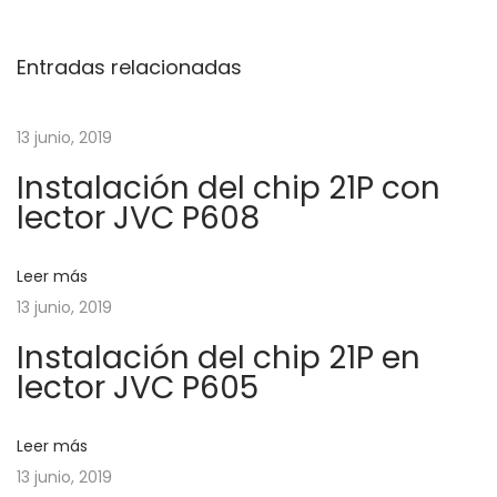
v
a
h
d
a
Entradas relacionadas
e
a
c
a
e
g
13 junio, 2019
n
r
Instalación del chip 21P con
t
u
a
lector JVC P608
e
n
r
m
c
i
e
Leer más
o
t
13 junio, 2019
i
r
r
Instalación del chip 21P en
:
o
ó
lector JVC P605
d
i
n
Leer más
g
13 junio, 2019
i