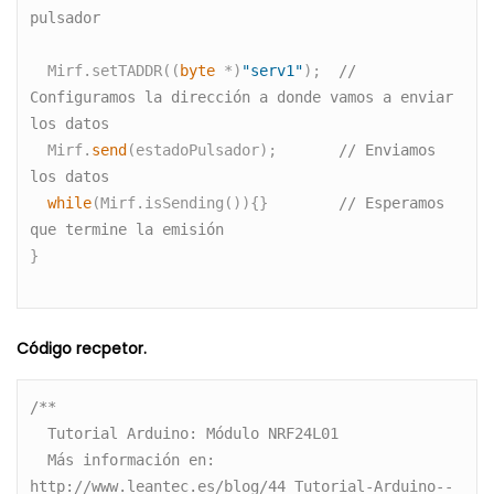
pulsador
  Mirf.setTADDR((
byte
 *)
"serv1"
);  
// 
Configuramos la dirección a donde vamos a enviar 
los datos
  Mirf.
send
(estadoPulsador);       
// Enviamos 
los datos 
while
(Mirf.isSending()){}        
// Esperamos 
que termine la emisión
}

Código recpetor.
/**
  Tutorial Arduino: Módulo NRF24L01
  Más información en:
http://www.leantec.es/blog/44_Tutorial-Arduino--