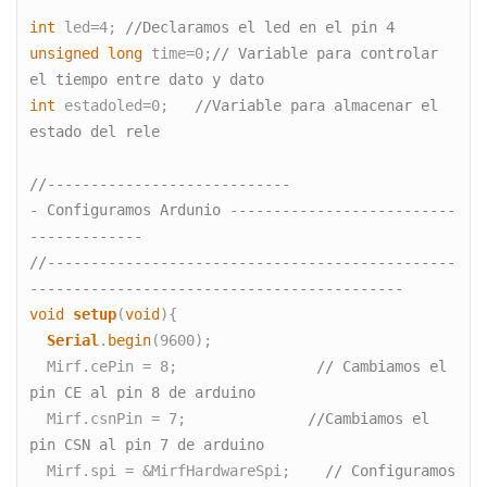
int
 led=4; 
//Declaramos el led en el pin 4
unsigned
long
 time=0;
// Variable para controlar 
el tiempo entre dato y dato
int
 estadoled=0;   
//Variable para almacenar el 
estado del rele
//----------------------------
- Configuramos Ardunio --------------------------
-------------
//-----------------------------------------------
-------------------------------------------
void
setup
(
void
){

Serial
.
begin
(9600);

  Mirf.cePin = 8;                
// Cambiamos el 
pin CE al pin 8 de arduino
  Mirf.csnPin = 7;              
//Cambiamos el 
pin CSN al pin 7 de arduino
  Mirf.spi = &MirfHardwareSpi;    
// Configuramos 