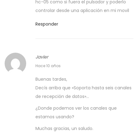
hc-05 como si fuera el pulsador y poderlo
u
u
í
controlar desde una aplicación en mi movil
s
n
i
t
i
e
Responder
i
o
n
c
,
t
a
2
e
d
Javier
0
e
e
2
1
Hace 10 años
n
e
3
7
t
n
Buenas tardes,
f
r
v
Decís arriba que «Soporta hasta seis canales
e
a
í
de recepción de datos»…
b
d
o
¿Donde podemos ver los canales que
r
a
e
estamos usando?
e
:
s
r
p
Muchas gracias, un saludo.
o
e