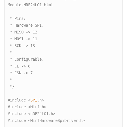
Modulo-NRF24L01.html
 * Pins:
 * Hardware SPI:
 * MISO -> 12
 * MOSI -> 11
 * SCK -> 13
 *
 * Configurable:
 * CE -> 8
 * CSN -> 7
 *
 */
#include <
SPI
.h>

#include <Mirf.h>

#include <nRF24L01.h>

#include <MirfHardwareSpiDriver.h>
