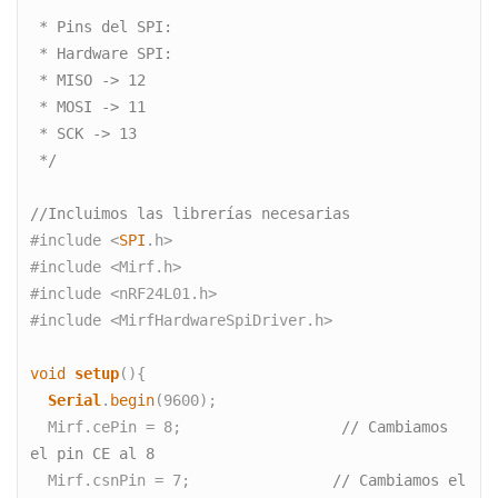
 * Pins del SPI:
 * Hardware SPI:
 * MISO -> 12
 * MOSI -> 11
 * SCK -> 13
 */
//Incluimos las librerías necesarias
#include <
SPI
.h>

#include <Mirf.h>

#include <nRF24L01.h>

#include <MirfHardwareSpiDriver.h>

void
setup
(){

Serial
.
begin
(9600);

  Mirf.cePin = 8;                  
// Cambiamos 
el pin CE al 8
  Mirf.csnPin = 7;                
// Cambiamos el 