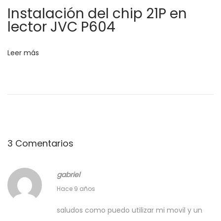
d
Instalación del chip 21P en
t
lector JVC P604
a
e
l
e
c
Leer más
o
n
n
A
t
r
d
r
u
3 Comentarios
i
a
n
gabriel
o
d
1
Hace 9 años
S
P
0
i
o
saludos como puedo utilizar mi movil y un
a
j
g
l