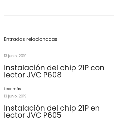
N
n
u
a
t
t
r
o
v
a
r
d
i
Entradas relacionadas
e
a
a
a
l
g
13 junio, 2019
n
A
Instalación del chip 21P con
t
r
a
lector JVC P608
e
d
r
u
c
i
i
Leer más
o
n
13 junio, 2019
i
r
o
Instalación del chip 21P en
:
:
ó
lector JVC P605
M