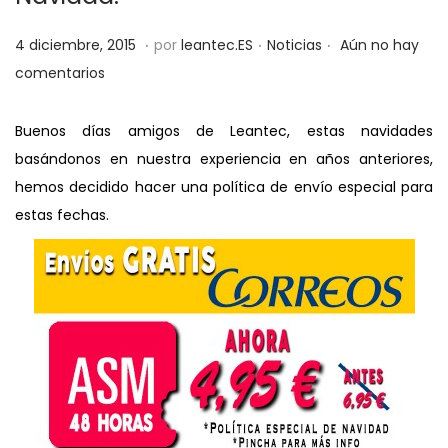
a
i
.
.
.
P
P
c
d
2
4 diciembre, 2015
por
leantec.ES
Noticias
Aún no hay
u
u
i
o
8
comentarios
b
b
ó
m
l
l
n
a
Buenos días amigos de Leantec, estas navidades
i
i
y
basándonos en nuestra experiencia en años anteriores,
c
c
o
hemos decidido hacer una política de envío especial para
a
a
,
estas fechas.
d
d
2
o
o
0
e
e
1
l
n
9