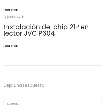
ó
n
Leer más
d
13 junio, 2019
u
d
Instalación del chip 21P en
l
lector JVC P604
o
e
N
e
R
Leer más
F
n
2
4
t
L
0
r
Deja una respuesta
1
S
P
a
i
i
g
n