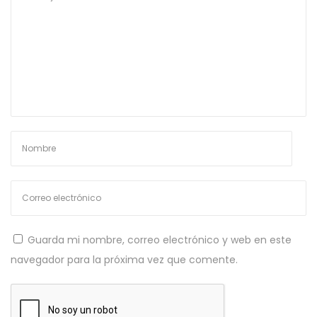
d
u
z
i
a
a
e
r
n
o
s
t
b
e
ó
e
t
n
i
t
c
r
a
a
c
d
o
Guarda mi nombre, correo electrónico y web en este
a
n
navegador para la próxima vez que comente.
:
A
r
d