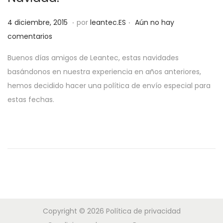
a
i
.
.
P
c
d
2
4 diciembre, 2015
por
leantec.ES
Aún no hay
u
i
o
8
comentarios
b
ó
m
Buenos días amigos de Leantec, estas navidades
l
n
a
basándonos en nuestra experiencia en años anteriores,
i
y
hemos decidido hacer una política de envío especial para
c
o
estas fechas.
a
,
d
2
o
0
e
1
l
9
Copyright © 2026
Política de privacidad