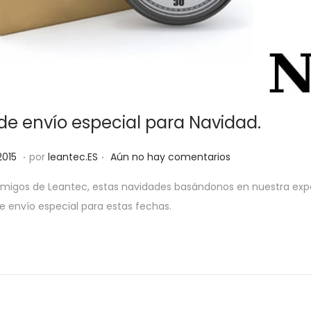
 de envío especial para Navidad.
.
.
2
2015
por
leantec.ES
Aún no hay comentarios
8
migos de Leantec, estas navidades basándonos en nuestra expe
m
de envío especial para estas fechas.
a
y
o
,
2