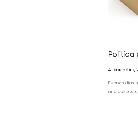
a
i
c
d
i
o
ó
n
Política
P
4 diciembre, 
u
Buenos días a
b
una política 
l
i
c
a
d
o